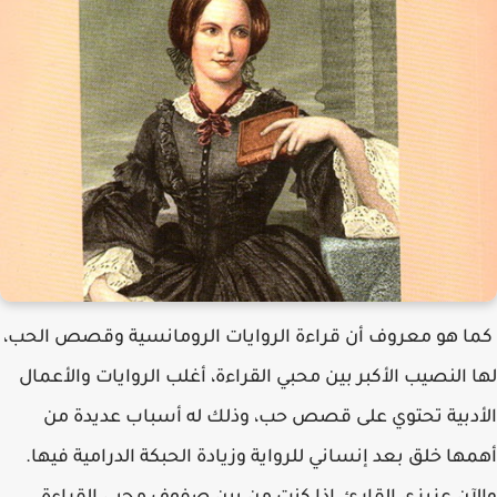
كما هو معروف أن قراءة الروايات الرومانسية وقصص الحب، لها النصيب الأكبر بين محبي القراءة، أغلب الروايات والأعمال الأدبية تحتوي على قصص حب، وذلك له أسباب عديدة من أهمها خلق بعد إنساني للرواية وزيادة الحبكة الدرامية فيها. والآن عزيزي القارئ، إذا كنت من بين صفوف محبي القراءة والغوص في عالم الخيال والأحلام والقصص الدرامية الخيالية أو حتى الواقعة، فهذه المقالة مخصوصة لك أنت، سوف تعيش فيها أجمل قصص الرومانسية والحب، استعد وخفّض الإضاءة من حولك وحضر مشروبك الدافئ وعش واحدة من أمتع التجارب. غالباً ما يُنظر إلى الحب على أنه لغة تتجاوز الحدود، الحب يعني أشياء مختلفة لأناس مختلفين، ويمكن أن تساعدنا قراءة الروايات الرومانسية من مختلف البلدان والخلفيات والجنس في أن نصبح أكثر طلاقة في لغة الحب. لتحقيق هذه الغاية، إليك روايات رومانسية خالدة مقسمة إلى 3 فئات. ستجد هنا روايات رومانسية غربية كلاسيكية - بعضها ستعرفه والبعض الآخر قد لا تعرفه، بالإضافة إلى روايات رومانسية آسيوية من اليابان وكوريا والصين. رواية Jane Eyre جين إير بلا شك واحدة من أعظم الروايات الرومانسية على الإطلاق، حيث كانت الأخوات برونتي نكهة فريدة من نوعها بين معاصريهن، حيث زودتنا بروايات رومانسية، وغالباً ما تكون قاسية، ودائماً ما كانت تتفوق على البقية. جين إير من شارلوت برونتي هي كنز مطلق، ورواية رومانسية كلاسيكية لم يتقدم عمرها يوماً من حيث وتيرتها، قصة حب مليئة بالعدوانية والتغيرات العاصفة. رواية جين إير تحكي عن فتاة يتيمة في سن مبكرة وتعيش مع عائلة عمها، طفولتها ليست ممتعة، لكنها عندما تجد في النهاية فرصة للعمل كمربية، تأخذها الوظيفة إلى ثورنفيلد هول والسيد روتشستر الغامض سيد المنزل، قصتهم ليست قصة سلسة، فهي شديدة ونارية ومخيفة في بعض الأحيان، مليئة بالتحولات والمنعطفات التي تجعلها كلاسيكية حقيقيةوواحدةمن أفضل الروايات الرومانسية. جين أير (بالإنجليزية: Jane Eyre)‏ رواية إنجليزية للكاتبة شارلوت برونتي، نُشرت بتاريخ 16 أكتوبر 1847 في العاصمة البريطانية لندن تحت اسم مستعار هو كيور بيل. تتبع الرواية أحداث حياة جين آير منذ طفولتها في بيت زوجة خالها السيدة ريد مروراً بالظروف القاسية التي عاشتها في مدرسة داخلية (مدرسة لووود) وصولاً إلى حياتها في قصر ثورنفيلد حيث عملت مدرّسة لابنة السيد روتشستر الذي تقع في حبه. تناقش الرواية الظلم الاجتماعي مجسَّداً في أحداث حياة جين المأساوية، وتحمل قيم أخلاقية عالية، وتتوضح لدى جين حقائق كثيرة عن الدين والنظام الاجتماعي. محتويات 1 مقدمة عن الحبكة 2 الحبكة 2.1 طفولة جين 2.2 لوود 2.3 ثورنفيلد هـول 2.4 الوظيفة الأخرى 2.5 عرض الزواج 3 شخصيات الرواية 4 ملاحظة نقدية 5 المصادر 6 روابط خارجية مقدمة عن الحبكة تعتبر روايه جين إير سرد للسيرة ذاتية لجين على لسانها. تتمحور أحداث الرواية حول خمسة مراحل متميزة: طفولة جين في جيتسهيد، حيث أسيئت معاملتها عاطفياً وجسدياً من قبل عمتها وأولاد عمتها؛ ثم تعليمها في مدرسة لوود، حيث اكتسبت قدوتها وأصدقائها ولكنها أيضا عانت من الحرمان والقهر؛ ثم الفترة التي عملت بها كمربية في ثورنفيلد، حيث وقعت في حب رب عملها إدوارد روشيستر؛ ثم الفترة التي قضتها مع عائلة ريفيرز، حيث تقدم بطلب يدها ابن عمها رجل الدين الجاد ولكنه كان باردً، سانت جون ريفرز؛ وفي النهاية مرحلة لم الشمل والزواج من حبيبها روشيستر. خلال هذه الأجزاء تعرض الرواية وجهات نظر بشأن عدد من القضايا والمشاكل الاجتماعية الهامة، التي ينتقد العديد منها الوضع الراهن في هذا الوقت. وقد ذكر الناقد الأدبي جيروم بيتي أن استخدام منظور شخص واحد فقط في سرد الرواية يجعل القاريء "يقبل دون نقد رؤيتها الكونيه" وغالباً ما تقود قراءتها والمناقشات حولها نحو دعم جين، بغض النظر عن شذوذ أفكارها ووجهات نظرها. تنقسم رواية جين إير إلى 38 فصلاً، ومعظم الطبعات لا تقل صفحاتها عن 400. وكانت الطبعة الأصلية في 3 مجلدات، الأولى تضُم الفصول من 1 إلى 15، والثانية من 16 إلى 26 والأخيرة من 27 إلى 38. وكان هذا هو نظام النشر المتداول خلال القرن التاسع عشر. أهدت شارلوت برونتي طبعة الرواية الثانية إلى ويليام ميكبيس ثاكري. الحبكة طفولة جين رسمه توضح جدال الطفلة جين أير مع خالتها السيدة ريد في غيتسهيد تبدأ سيرة جين في سن العاشرة بعد عدة سنوات من وفاة والديها بالتيفوئيد. في هذه المرحلة تعيش جين مع عائلة خالها عائلة ريد بُناء على رغبة خالها المستميتة. لكن لم تتلق جين العطف في هذه العائلة إلا من جانب السيد ريد فقط. وبعد وفاة خالها عانت جين كراهية شديدة من جانب السيدة سارة ريد زوجة خالها؛ حيث كانت تعاملها أسوأ من الخادمة وفي بعض الأوقات كانت تمنع أولادها من التواصل مع جين. لقد تلقت جين سوء معاملة نفسية وجسدية على حد سواء من قبل السيدة ريد وأولادها. أصبحت جين غير سعيدة بشكل لا يصدق بعد استبعادها من الأنشطة العائلية، لم يكن لديها إلا الدمية وفي بعض الأحيان الكتب وكان هذا عزائها الوحيد. لم يكن هناك حليفاً لجين في هذا المنزل إلا الخادمة بيسي على الرغم من أنها كانت توبخ جين بقسوة أحياناً. وتمضي الأيام في هذا المنزل ثم يتم حبس جين في يوم من الأيام في الغرفة الحمراء وهي الغرفة التي توفى فيها السيد ريد حيث أصيبت بالذعر لمشاهدة أطياف لعمها المتوفى. ولم يتم إنقاذها إلا عندما أقنع السيد لويد الطبيب السيدة ساره ريد بإرسال جين بعيداً عن طريق السماح لها للذهاب إلى مدرسة لوود. لكنها لم تغادر المنزل إلا بعد أن واجهت جين السيدة ريد وبناتها جورجينا وإليزا بأنهن مخادعات وقالت للسيدة ريد أنها لن تدعوها عمتي مرة أخرى وسوف تخبر الجميع في لوود مدى قسوة المعاملة التي تلقتها منها. لوود عند وصول جين إلى مدرسة لوود الخيرية تجد جين أن القائم على المدرسة السيد بروكلهورست وهو رجل بغيض وبارد المشاعر لديه فكرة مسبقة عنها بأنها مخادعة وحاول نقل هذه الفكرة إلى المعلمين في لووود.. في إحدى المرات، تكسر جين عن طريق الخطأ اللوح الصخري التي كانت تكتب عليه، فتعاقب بالوقوف على مقعد خشبي أمام زميلاتها، ويطلق عليها بروكليهيرست لقب الكاذبة ويمنع الجميع بعدم الحديث معها. ولم يهون على جين وجودها في لوود إلا صديقتها المُقربة هيلين بيرنز. وكانت الأنسه تيمبل هي المعلمة الوحيدة التي تهتم لطالبات المدرسة، فقد ساعدت جين في تبرئتها من اتهامات السيد بروكيلهورست لها أمام المدرسة في نهاية المطاف عندما كتبت للسيد لويد تدافع عن جين. كانت أوضاع الطالبات الثمانين في لوود قاسية للغاية حيث غرف النوم الباردة والملابس الخفيفة والمهترئة والطعام الذي يقدم في أغلب الأحيان محترقاً. ومرض العديد من طلاب المدرسة بوباء التيفوئيد، ومات الكثير منهم من ضمنهم هيلين بيرنز صديقة جين الوحيدة. وقد جذبت هذه الحادثة اهتمام المسؤولين مما أدى إلى طرد بروكليهرست، بعد ذلك تطورت ظروف المدرسة بشكل كبير بعد بناء مبنى جديد وتطوير الظروف المعيشية على يد عدد من المحسنين والمسؤولين. ثورنفيلد هـول بعد إمضائها ست سنوات كطالبة وسنتين كمدرّسة في لوود، قررت جين مغادرة المدرسة مثل صديقتها وكاتمة أسرارها الأنسة تيمبل. فتقرر العمل كمعلمة خاصة، ولم تتلقى عرض عمل إلا من أليس فيرفاكس مدبرة منزل السيد روشيستر لتدريس أديل. وتقبل جين الوظيفة وتنتقل إلى ثورنفيلد هول لتبدأ مرحلة جديدة من حياتها. وفي ليلةٍ بينما كانت جين في طريقها إلى بلدة مجاورة يمر بها فارس على حصانه، ثم ينزلق الحصان على الجليد ويسقط الفارس، فتساعده جين على النهوض، لتكتشف لاحقاً عند عودتها إلى القصر أن هذا الرجل هو إدوارد روشيستر مالك المنزل. ويبدأ روشيستر في إثاره غضب جين بسؤالها إذا كانت قد سحرت الحصان لتجعله يقع من عليه. ثم تتطور الأحداث ويبدأ السيد روشيستر وجين بالإعجاب ببعضهم البعض حيث كانوا يقضون وقتاً طويلاً سويه خاصّة وأن جدالاتهما المستمرة قد قربتهما كثيراً. ثم بدأت أشياء غريبة تحدث في المنزل مثل سماع جين لضحكات غريبة، والحريق الغامض في غرفة السيد روشيستر والهجوم الذي حدث للسيد مايسون ضيف السيد روشيستر. بعد ذلك ترسل السيدة ريد في طلب جين بعد حزنها الشديد لوفاة ابنها، فتذهب جين إلى غيتسهيد للمكوث مع السيدة ريد التي تحتضر. حيث تعترف السيدة ريد لجين بطلب عمها السيد جون إير لتبنيها، وإخبارها له بأن جين قد توفت إثر حمى في لوود وتعطيها رسالته. بعد فتره وجيزه تتوفى عمة جين وتعود جين إلى ثورنفيلد وتبدأ بالتواصل مع عمها. بعد عودتها إلى ثورنفيلد اعتقدت جين أن السيد روشيستر على وشك الزواج من بلانش انغرام. ولكنه في احدى الأمسيات يصرح لها بحبه ويتقدم بطلب الزواج منها وتوافق جين. وبينما تستعد لزفافها تتسلل امرأة غريبة ذات مظهر وحشى في ليلة ما إلى غرفتها وتمزق وشاح زفافها إلى نصفين. وكما هو الحال مع كل الأشياء الغامضة التي حدثت سابقاً في ثورنفيلد يبرر السيد روشيستر لجين هذه الحادثة بأن غريس بول إحدى الخادمات تقوم بهذه الأشياء وهي ثملة. ثم بظهور السيد مايسون ومحاميه في حفل الزفاف تكتشف جين أن روشيستر لا يستطيع الزواج منها لأنه لا يزال متزوجاً من أخت السيد مايسون بيرثا وأنه عرف بهذه الزيجة الباطلة من خلال رسالة جين إلى عمها جون إير وقرر منعها. ولم ينكر روشيستر هذا الكلام وحاول الدفاع عن نفسه بأن والده خدعه للزواج من بيرثا بسبب أموالها ولكنه عندما تزوجها اكتشف جنونها مما اضطره في نهاية المطاف إلى حبسها في ثورنفيلد وتعيين غريس بول كممرضة لتعتنى بها. ولكن بيرثا كانت تستغل ثمالة غريس بول لتهرب من غرفتها وتقوم بكل الأشياء الغريبة التي كانت تحدث في القصر. بعد ذلك يطلب روشيستر من جين الذهاب معه إلى جنوب فرنسا والعيش معه بدون زواج. لكنها بالرغم من حبها الشديد له رفضت التخلى عن مبادئها وقامت بمغادرة ثورنفيلد. واضطرت جين للعيش في الشوارع والتسول من أجل الطعام حتى صادفت أفراد أسرة عمها جون إير واكتشفت أنها وريثة لثروة كبرى خلفها لها عمها بعد موته. القديس جون ريفرز يعترف لجين عند بيت مور الوظيفة الأخرى سافرت جين إلى لندن باستخدام المال الذي وفّرته. ولكنها فقدت صرة المال في طريقها إلى هناك، ما حدا بها إلى بيع وشاحها وقفازها من أجل الطعام. وبعد عناء وصلت جين إلى منزل ديانا وماري ريفرز ولكن الخادم رفض إدخالها. ومن فرط التعب فقدت وعيها أمام المنزل فقام القديس جون ريفرز رجل الدين وأخ ماري وديانا ريفرز بانقاذها. وبعد أن استعادت صحتها وجد لها وظيفة كمدرسة في إحدى المدارس الخيرية القريبة من المنزل. وأصبحت جين صديقة مقربة لمارى وديانا ولكن القديس جون ظل متحفظا مع جين. ثم بدأت الاختان العمل كمربيتين وغادرتا المنزل مما جعل القديس جون أقرب إلى جين وبدأ في اكتشاف هويتها الحقيقية. ثم فاجئها بإعطائها رساله من عمها الذي كشفت لها بأن عمها قد مات وترك لها ثروه تقدر ب 20000£. حينها بدأت جين بالتساؤلات فكشف لها القديس جون بأن جون عمه وعم أخواته أيضا وبأنهم كانوا يطمحون بالحصول على حصه من الميراث ولكنهم لم يحصلوا في نهايه المطاف على أى شيء. حينها أحست جين بسعادةٍ بالغة لإيجادها عائلتها وأصرت على تقاسم المال بالتساوي مع أولاد عمها وعادت ماري وديانا مرة أخرى إلى المنزل. عرض الزواج معتقداً أنها سوف تصبح زوجة مبشر مناسبة، طلب سبريري من جين الزواج منه والذهاب معه إلى الهند، ليس بدافع الحب ولكن بدافع الواجب. حينها وافقت جين في البداية على الذهاب إلى الهند ولكنها رفضت طلب الزواج واقترحت أن يسافرا معا كأخ وأخته. ولكن بعد ذلك بدأت جين تشعر بعدم رغبتها في الزواج من القديس جون وبدأت تحس بالحنين إلى روشيستر وهذا ما جعلها تقرر العودة إلى ثورنفيلد. لكنها لم تجد إلا حطام بناية سوداء. علمت بعد ذلك أن زوجة السيد روشيستر أشعلت النار في المنزل ثم قامت بالانتحار برمى نفسها من فوق سطح المنزل. ونتج عن الحريق فقد روشيستر يده ونظره. فقررت جين العودة إليه ولكنه يظل خائفا من أنها سترفضه بسبب حالته الصحية. وعندما تأكد من حب جين له وأنها لن تتركه أبدا تقدم بطلب الزواج منها مره أخرى ثم تزوجا. وفي نهاية المطا