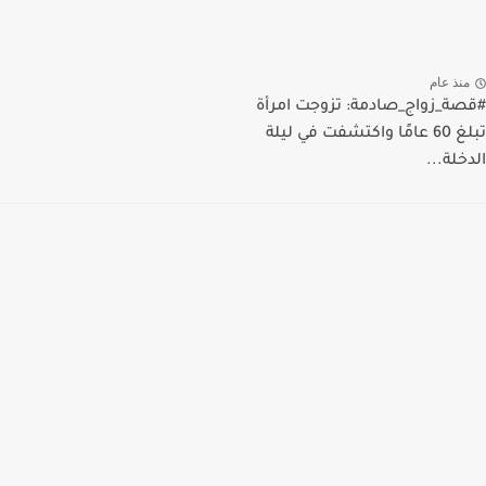
منذ عام
#قصة_زواج_صادمة: تزوجت امرأة
تبلغ 60 عامًا واكتشفت في ليلة
الدخلة...