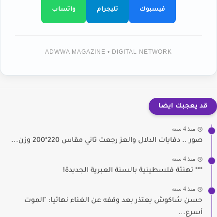
فيسبوك
تليجرام
واتساب
ADWWA MAGAZINE • DIGITAL NETWORK
قد يعجبك ايضا
منذ 4 سنة
صور .. دفايات الدلال والعز رجعت تاني مقاس 220*200 وزن...
منذ 4 سنة
*** تهنئة فلسطينية بالسنة العبرية الجديدة!
منذ 4 سنة
حسن شاكوش يعتذر بعد وقفه عن الغناء نهائيا: "الموت
أسرع...