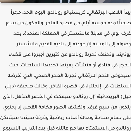
يبدأ اللاعب البرتغالي، كريستيانو رونالدو، اليوم الأحد، حجراً
صحياً لمدة خمسة أيام، في قصره الفاخر، والمكون من سبع
غرف نوم، في مدينة مانشستر في المملكة المتحدة، بعد
وصوله إلى المدينة إثر عودته إلى ناديه القديم مانشستر
يونايتد. وتختلف تجربة رونالدو عن كثيرين أجبروا على قضاء
الحجر في فنادق أو منشآت بعينها تحددها السلطات، حيث
سيخوض النجم البرتغالي تجربة الحجر الصحي، الذي تفرضه
السلطات في إنجلترا، في قصره الفاخر. وقالت صحيفة (ديلي
ميل) البريطانية: "إن رونالدو سيمكث في القصر المذهل، الذي
يتكون من سبع غرف، وتكشف الصور فخامة القصر، إذ يحتوي
على حمام سباحة وصالة ألعاب رياضية وغرفة سينما سيتمكن
رونالدو من الاستمتاع بها مع عائلته قبل بدء التدريب الأسبوع