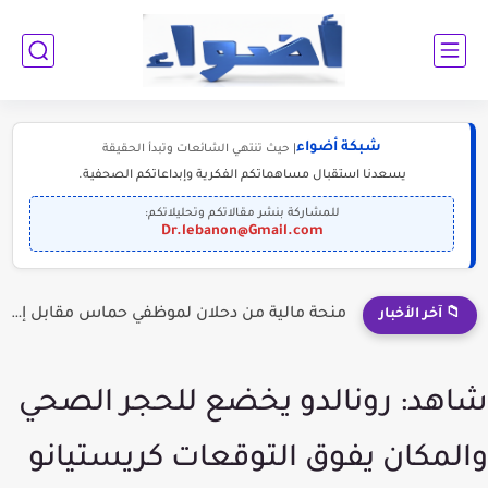
شبكة أضواء
| حيث تنتهي الشائعات وتبدأ الحقيقة
يسعدنا استقبال مساهماتكم الفكرية وإبداعاتكم الصحفية.
للمشاركة بنشر مقالاتكم وتحليلاتكم:
Dr.lebanon@Gmail.com
إلى الناجحين في الثانوية العامة: أبرز التخصصات المطلوبة للمستقبل (2030-2050)
📁 آخر الأخبار
شاهد: رونالدو يخضع للحجر الصحي
والمكان يفوق التوقعات كريستيانو