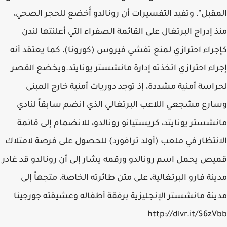
المقبل". وتفيد التفسيرات أن رونالدو أُخضع للحجر الصحي،
منذ إدراج البرتغال على القائمة الصفراء التي أعلنتها لندن
كإجراء احترازي لمنع تفشي فيروس (كورونا)، كما يعتقد أنه
إجراء احترازي اتخذته إدارة مانشستر يونايتد.ويخضع القصر
لحراسة أمنية مشددة، إذ توجد دوريات أمنية خارج المبنى
وسارع مشجعي اللاعب البرتغالي الذي انضم سابقاً لنادي
مانشستر يونايتد، كريستيانو رونالدو، للانضمام إلى قائمة
الانتظار في ملعب (أولد ترافورد) للحصول على فرصة لامتلاك
قميص يحمل اسم رونالدو ورقمه يشار إلى أن رونالدو قد غادر
مدينة فارو البرتغالية، على متن طائرته الخاصة، متجهاً إلى
مدينة مانشستر الإنجليزية برفقة أطفاله وعشيقته جورجينا
http://dlvr.it/S6zVbb