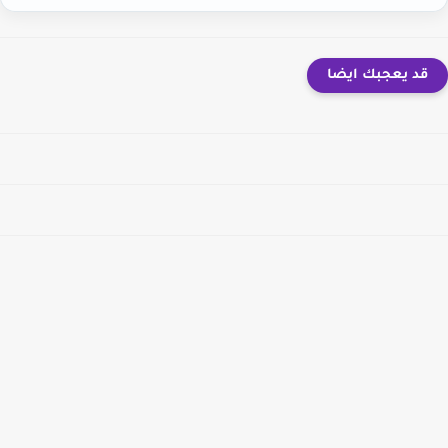
قد يعجبك ايضا