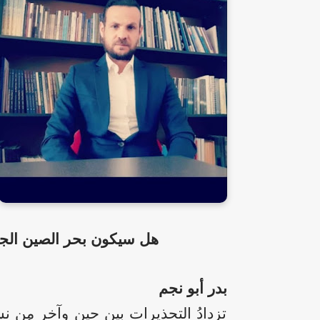
هل سيكون بحر الصين الجن
بدر أبو نجم
تزدادُ التحذيرات بين حينٍ وآخر من