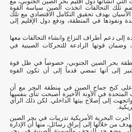
التي أنشأتها دول اقليم بحر الصين الجنوبي، مع
خضم تلك التحالفات اتخذت الصين سياسة القوة
الآسيان بهدف تحقيق التكامل الاقتصادي مع تلك
ة ونفوذها في المنطقة، ودفع دول الإقليم إلى
 إلى دعم أطراف النزاع وانشاء التحالفات معها
 وضمان قوتها الرادعة للتحركات الصينية في
نطقة بحر الصين الجنوبي، خصوصاً في ظل قوة
ير إلى أنها تمضي قدماً إلى أن تكون القوة
 على كبح جماح الصين في منطقة البحر مع أن
ت المتحدة في الآونة الأخيرة أصبحت تنآى بنفسها
اتجهت إلى إصلاح بيتها الداخلي. لكن ذلك الرأي
ريكية
.
 أجرت البحرية الأمريكية تدريبات في بحر الصين
ف من خلالها إلى إبراق رسائل، منها أن الإدارة
لى وضع حدٍ للزحف والهيمينة الصينية في بحر