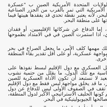
ايات المتحدة الأمريكية الصين ب "عسكرة
الأمريكية التي تمر بالقرب من الجزر الصناعية
لبحر، لأنه يعتبر نقطة تحدي قد يفقدها هيبتها فيما
ا على منطقة البحر
.
، إما الدفاع عن شركائها الإقليميين، أو فقدان
وي، اذا استمرت الصين في في الامتداد بطموحها
لك مهمها كلف الأمر، ما يجعل الصراع في بحر
واجهة عسكرية، أو على أقل تقدير بقاء المنطقة
أخرى
.
ل العسكري مع دول الإقليم لبسط نفوذها على
ياسية مع تلك الدول، ما يقلل من حتمية نشوب
د لا نستبعد أن تكون الآداة العسكرية للصين
حر، ما قد يخلق مواجهة ليس فقط مع دول الإقليم
ف تقف في الصفوف الأولى ليس للدفاع عن دول
ونها الحليف الاستراتيجي الأكبر لدول المنطقة،
لحها الجيوبوليتيكية في البحر
.