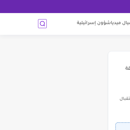
ل ميديا
شؤون إسرائيلية
قة
قبال