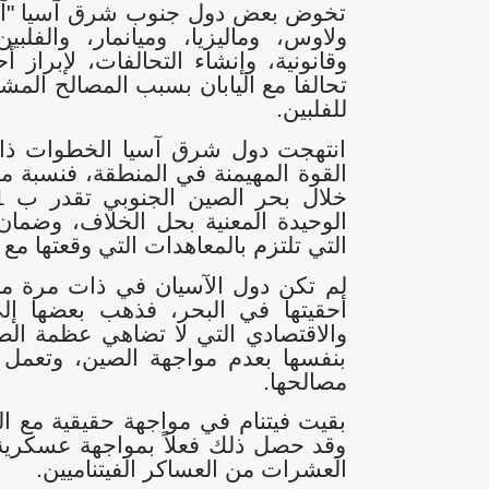
تخوض بعض دول جنوب شرق آسيا "آسيان"
ولاوس، وماليزيا، وميانمار، والفلبين
وقانونية، وإنشاء التحالفات، لإبراز أ
تحالفا مع اليابان بسبب المصالح المش
للفلبين
.
انتهجت دول شرق آسيا الخطوات ذاتها 
القوة المهيمنة في المنطقة، فنسبة مش
الوحيدة المعنية بحل الخلاف، وضمان
التي تلتزم بالمعاهدات التي وقعتها م
لم تكن دول الآسيان في ذات مرة مو
أحقيتها في البحر، فذهب بعضها إ
والاقتصادي التي لا تضاهي عظمة الص
بنفسها بعدم مواجهة الصين، وتعمل
مصالحها
.
بقيت فيتنام في مواجهة حقيقية مع ال
وقد حصل ذلك فعلاً بمواجهة عسكري
العشرات من العساكر الفيتناميين
.