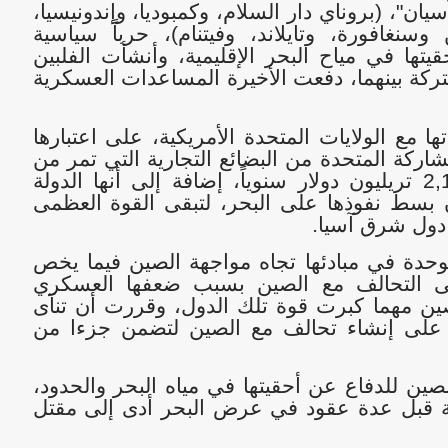
، (بروناي دار السلام، وكمبوديا، وإندونيسيا،
 وسنغافورة، وتايلاند، وفيتنام)، حرباً سياسية
حقيتها في مياح البحر الإقليمية، وأنشأت الفلبين
تركة بينهما، دفعت الأخيرة المساعدات العسكرية
مع الولايات المتحدة الأمريكية، على اعتبارها
اركة المتحدة من البضائع التجارية التي تمر من
خلال بحر الصين الجنوبي تقدر ب 2,1 تريليون دولار سنوياً، إضافة إلى أنها الدولة
 بسط نفوذها على البحر، لتبقى القوة العظمى
ع دول شرق آسيا
.
حدة في مبادئها تجاه مواجهة الصين فيما يخص
لى التحالف مع الصين بسبب ضعفها العسكري
ين مهما كبرت قوة تلك الدول، وقررت أن تنآى
 على إنشاء تحالف مع الصين لتضمن جزءا من
صين للدفاع عن أحقيتها في مياه البحر والحدود،
ة قبل عدة عقود في عرض البحر أدى إلى مقتل