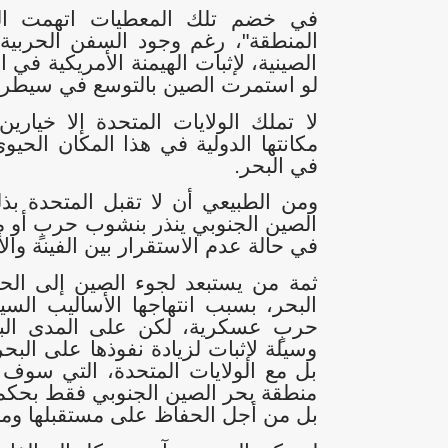
في خضم تلك المعطيات اتهمت الول
المنطقة"، رغم وجود السفن الحربية 
الصينية، لإثبات الهيمنة الأمريكية في ا
لو استمرت الصين بالتوسع في سيطرته
لا تملك الولايات المتحدة إلا خيارين
مكانتها الدولية في هذا المكان الحي
في البحر
.
ومن الطبيعي أن لا تقبل المتحدة بذ
الصين الجنوبي ينذر بنشوب حربٍ أو م
في حالة عدم الاستقرار بين الفينة وال
ثمة من يستبعد لجوء الصين إلى الح
البحر، بسبب انتهاجها الأساليب الس
حربٍ عسكرية، لكن على المدى البعي
وسيلة لإثبات لزيادة نفوذها على الب
بل مع الولايات المتحدة، التي سو
منطقة بحر الصين الجنوبي فقط بحكم ك
بل من أجل الحفاظ على مستقبلها ومصا