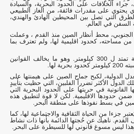
راء الخلافات على الحدود البحرية، والسيادة
 يحتوي على مقدرات فائقة، من الغاز الطبيعي
الطرق التي تصل بين المحيطين الهادئ والهندي،
ة السفن في العالم
.
الجنوبي، محط أنظار الصين منذ القدم ، وعملت
من مساحته، كحدود اقليمية لها، ولم تعترف بما
أعلنت الصبن عن أن حدودها البحرية تمتد ل 300 كيلومتر. وهو ما يخالف القوانين
ية لها
.
 الدولية، لكبح جماح الصين على هيمنتها على
لدول الأكثر تضرراً الفلبين، التي حظيت بتأييدٍ
ا القانونية في حريتها على الحدود البحرية التي
ضمن حدودها الاقليمية. لكن لا قوة لتطبيق هذه
صين في بسط نفوذها على منطقة البحر
.
بر جزءا من الحياة الثقافية والاجتماعية لها، كما
القدم. ناهيك عن حُجتها الدائمة بأنها ذات نشاط
هذا ليس مسوغ قانوني لها للسيطرة على البحر
.