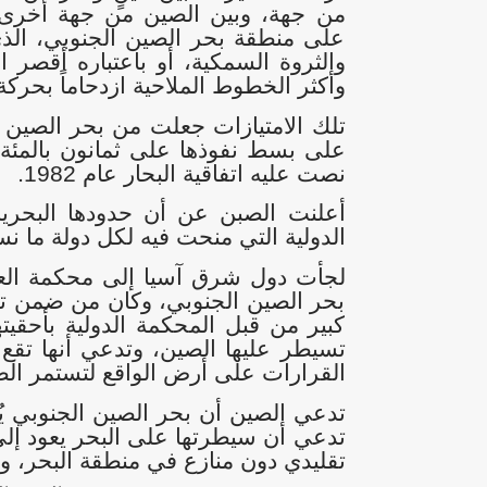
من جهة، وبين الصين من جهة أخرى، ج
على منطقة بحر الصين الجنوبي، الذي
والثروة السمكية، أو باعتباره أقصر 
وأكثر الخطوط الملاحية ازدحاماً بحرك
تلك الامتيازات جعلت من بحر الصين 
على بسط نفوذها على ثمانون بالمئة 
نصت عليه اتفاقية البحار عام 1982
.
الدولية التي منحت فيه لكل دولة ما نسبته 200 كيلومتر كحدود بحر
لجأت دول شرق آسيا إلى محكمة العدل
بحر الصين الجنوبي، وكان من ضمن تلك ا
كبير من قبل المحكمة الدولية بأحقيته
تسيطر عليها الصين، وتدعي أنها تقع 
القرارات على أرض الواقع لتستمر ال
تدعي الصين أن بحر الصين الجنوبي يُعت
تدعي أن سيطرتها على البحر يعود إلى 
تقليدي دون منازع في منطقة البحر، و