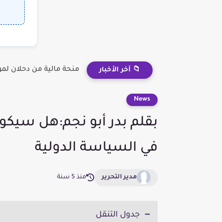
منحة مالية من دحلان لم
📁 آخر الأخبار
News
بقلم بدر أبو نجم:هل سيكو
في السياسة الدولية
مدير التحرير
منذ 5 سنة
جدول التنقل