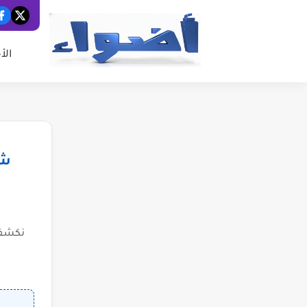
الأ
شب
نكشف 