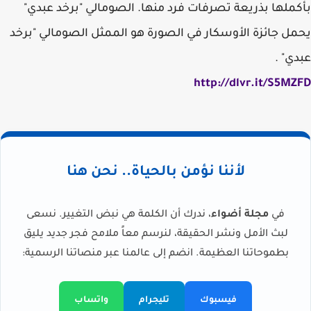
بأكملها بذريعة تصرفات فرد منها. الصومالي "برخد عبدي"
يحمل جائزة الأوسكار في الصورة هو الممثل الصومالي "برخد
عبدي" .
http://dlvr.it/S5MZFD
لأننا نؤمن بالحياة.. نحن هنا
في
مجلة أضواء
، ندرك أن الكلمة هي نبض التغيير. نسعى
لبث الأمل ونشر الحقيقة، لنرسم معاً ملامح فجر جديد يليق
بطموحاتنا العظيمة. انضم إلى عالمنا عبر منصاتنا الرسمية:
فيسبوك
تليجرام
واتساب