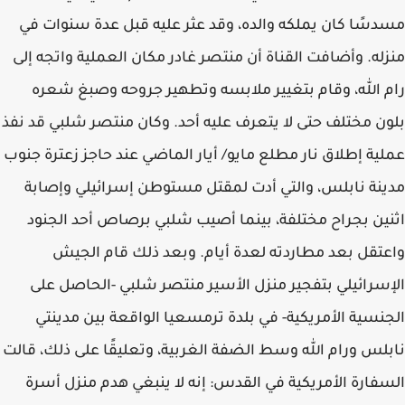
مسدسًا كان يملكه والده، وقد عثر عليه قبل عدة سنوات في
منزله. وأضافت القناة أن منتصر غادر مكان العملية واتجه إلى
رام الله، وقام بتغيير ملابسه وتطهير جروحه وصبغ شعره
بلون مختلف حتى لا يتعرف عليه أحد. وكان منتصر شلبي قد نفذ
عملية إطلاق نار مطلع مايو/ أيار الماضي عند حاجز زعترة جنوب
مدينة نابلس، والتي أدت لمقتل مستوطن إسرائيلي وإصابة
اثنين بجراح مختلفة، بينما أصيب شلبي برصاص أحد الجنود
واعتقل بعد مطاردته لعدة أيام. وبعد ذلك قام الجيش
الإسرائيلي بتفجير منزل الأسير منتصر شلبي -الحاصل على
الجنسية الأمريكية- في بلدة ترمسعيا الواقعة بين مدينتي
نابلس ورام الله وسط الضفة الغربية، وتعليقًا على ذلك، قالت
السفارة الأمريكية في القدس: إنه لا ينبغي هدم منزل أسرة