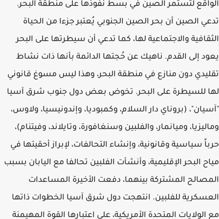
الواقع لتستمر الصين في بسط نفوذها على منطقة البحر.
تدعي الصين أن بحر الصين الجنوبي يُعتبر جزءا من الحياة
الثقافية والاجتماعية لها، كما تدعي أن سيطرتها على البحر
يعود إلى القدم. ناهيك عن حُجتها الدائمة بأنها ذات نشاط
تقليدي دون منازع في منطقة البحر، وهذا ليس مسوغ قانوني
لها للسيطرة على البحر. تخوض بعض دول جنوب شرق آسيا
"آسيان"، (بروناي دار السلام، وكمبوديا، وإندونيسيا، ولاوس،
وماليزيا، وميانمار، والفلبين وسنغافورة، وتايلاند، وفيتنام)،
حرباً سياسية وقانونية، وإنشاء التحالفات، لإبراز أحقيتها في
مياح البحر الإقليمية، وأنشأت الفلبين تحالفا مع اليابان بسبب
المصالح المشتركة بينهما، دفعت الأخيرة المساعدات
العسكرية للفلبين. انتهجت دول شرق آسيا الخطوات ذاتها
مع الولايات المتحدة الأمريكية، على اعتبارها القوة المهيمنة