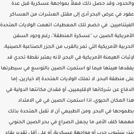
والحدود، وقد حصل ذلك فعلاً بمواجهة عسكرية قبل عدة
عقود في عرض البحر أدى إلى مقتل العشرات من العساكر
الفيتناميين. في خضم تلك المعطيات اتهمت الولايات المتحدة
الأمريكية الصين ب "عسكرة المنطقة"، رغم وجود السفن
الحربية الأمريكية التي تمر بالقرب من الجزر الصناعية الصينية،
لإثبات الهيمنة الأمريكية في البحر، لأنه يعتبر نقطة تحدي قد
يفقدها هيبتها فيما لو استمرت الصين بالتوسع في سيطرتها
على منطقة البحر. لا تملك الولايات المتحدة إلا خيارين، إما
الدفاع عن شركائها الإقليميين، أو فقدان مكانتها الدولية في
هذا المكان الحيوي، اذا استمرت الصين في في الامتداد
بطموحها في البحر. ومن الطبيعي أن لا تقبل المتحدة بذلك
مهمها كلف الأمر، ما يجعل الصراع في بحر الصين الجنوبي
ينذر بنشوب حربٍ أو مواجهة عسكرية، أو على أقل تقدير بقاء