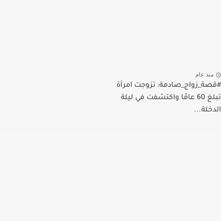
منذ عام
#قصة_زواج_صادمة: تزوجت امرأة
تبلغ 60 عامًا واكتشفت في ليلة
الدخلة...