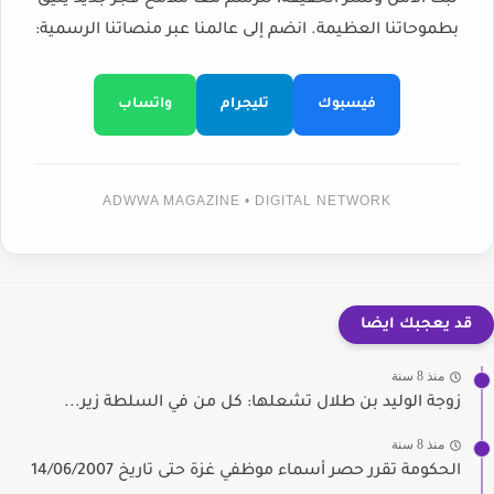
لبث الأمل ونشر الحقيقة، لنرسم معاً ملامح فجر جديد يليق
بطموحاتنا العظيمة. انضم إلى عالمنا عبر منصاتنا الرسمية:
فيسبوك
تليجرام
واتساب
ADWWA MAGAZINE • DIGITAL NETWORK
قد يعجبك ايضا
منذ 8 سنة
زوجة الوليد بن طلال تشعلها: كل من في السلطة زير...
منذ 8 سنة
الحكومة تقرر حصر أسماء موظفي غزة حتى تاريخ 14/06/2007