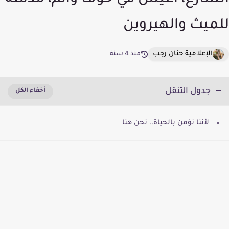
الشارع، أعيش في خوف وألم، مدمنة
للميث والهيروين
الإعلامية حنان رجب
منذ 4 سنة
جدول التنقل
لأننا نؤمن بالحياة.. نحن هنا