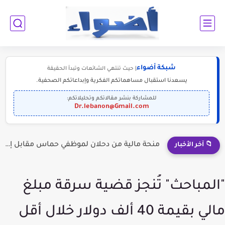
شبكة أضواء
| حيث تنتهي الشائعات وتبدأ الحقيقة
يسعدنا استقبال مساهماتكم الفكرية وإبداعاتكم الصحفية.
للمشاركة بنشر مقالاتكم وتحليلاتكم:
Dr.lebanon@Gmail.com
إلى الناجحين في الثانوية العامة: أبرز التخصصات المطلوبة للمستقبل (2030-2050)
📁 آخر الأخبار
"المباحث" تُنجز قضية سرقة مبلغ
مالي بقيمة 40 ألف دولار خلال أقل