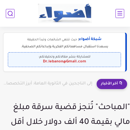
شبكة أضواء
| حيث تنتهي الشائعات وتبدأ الحقيقة
يسعدنا استقبال مساهماتكم الفكرية وإبداعاتكم الصحفية.
للمشاركة بنشر مقالاتكم وتحليلاتكم:
Dr.lebanon@Gmail.com
إلى الناجحين في الثانوية العامة: أبرز التخصصات المطلوبة للمستقبل (2030-2050)
📁 آخر الأخبار
"المباحث" تُنجز قضية سرقة مبلغ
مالي بقيمة 40 ألف دولار خلال أقل