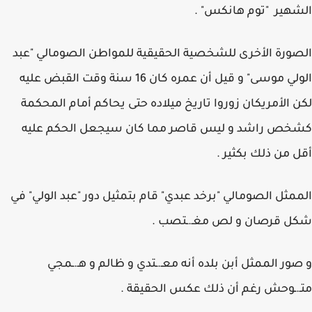
الشهير "توم هانكس" .
الصورة الأخرى للشخصية الحقيقية للمواطن الصومالي "عبد
الولي موسى" و قيل أن عمره كان 16 سنة وقت القبض عليه
لكن الأمريكان زوروا تاريخ ميلاده حتى يحاكم أمام المحكمة
كشخص راشد و ليس قاصر مما كان سيجعل الحكم عليه
أقل من ذلك بكثير .
الممثل الصومالي "برخد عبدي" قام بتمثيل دور "عبد الولي" في
شكل قرصان و لص مغـ.ـتصب .
و صور الممثل أبن بلده أنه معـ.ـتدي و ظالم و هـ.ـمجي
متـ.ـوحش رغم أن ذلك عكس الحقيقة .