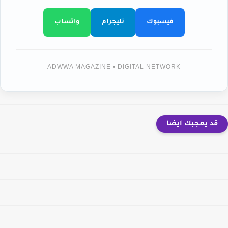
فيسبوك
تليجرام
واتساب
ADWWA MAGAZINE • DIGITAL NETWORK
قد يعجبك ايضا