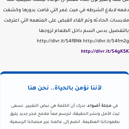
من فمه وتغير لون جلده فعلم ان الوفاه ليست طبيعيه مما
دفعه لابلاغ الشرطه في ميت غمر التي قامت بدورها وكشفت
ملابسات الحادثه وتم القاء القبض على المتهمه التي اعترفت
بالتفصيل بدس السم داخل الطعام لزوجها
http://dlvr.it/S4fBNk http://dlvr.it/S4fm2g
http://dlvr.it/S4gK5K
لأننا نؤمن بالحياة.. نحن هنا
في
مجلة أضواء
، ندرك أن الكلمة هي نبض التغيير. نسعى
لبث الأمل ونشر الحقيقة، لنرسم معاً ملامح فجر جديد يليق
بطموحاتنا العظيمة. انضم إلى عالمنا عبر منصاتنا الرسمية: