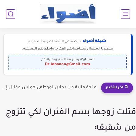
شبكة أضواء
| حيث تنتهي الشائعات وتبدأ الحقيقة
يسعدنا استقبال مساهماتكم الفكرية وإبداعاتكم الصحفية.
للمشاركة بنشر مقالاتكم وتحليلاتكم:
Dr.lebanon@Gmail.com
إلى الناجحين في الثانوية العامة: أبرز التخصصات المطلوبة للمستقبل (2030-2050)
📁 آخر الأخبار
قتلت زوجها بسم الفئران لكي تتزوج
من شقيقه