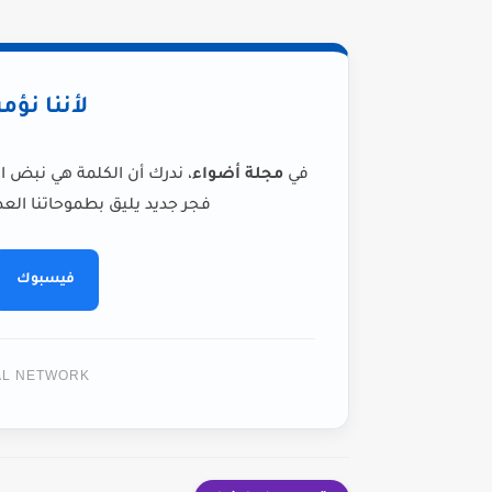
لأننا نؤم
في
مجلة أضواء
، ندرك أن الكلمة هي نبض ا
فجر جديد يليق بطموحاتنا العظ
فيسبوك
TAL NETWORK