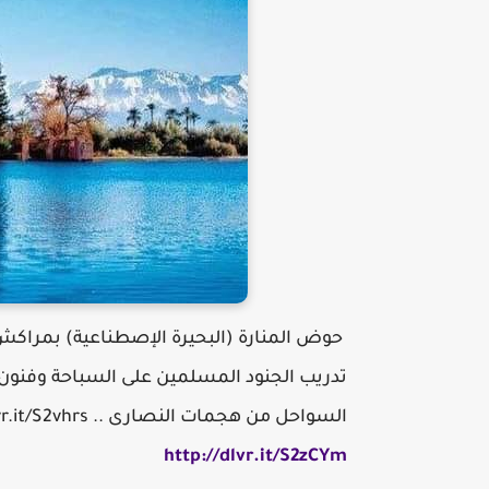
حوض المنارة (البحيرة الإصطناعية) بمراك
تدريب الجنود المسلمين على السباحة وفنون ال
السواحل من هجمات النصارى .. http://dlvr.it/S2lsSR http://dlvr.it/S2qpF2 http://dlvr.it/S2vhrs
http://dlvr.it/S2zCYm