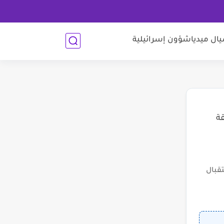
ل ميديا
شؤون إسرائيلية
قة
قبال