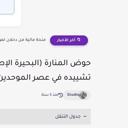
منحة مالية من دحلان لم
📁 آخر الأخبار
حوض المنارة (البحيرة الإ
تشييده في عصر الموحدين
Studio
منذ 5 سنة
جدول التنقل