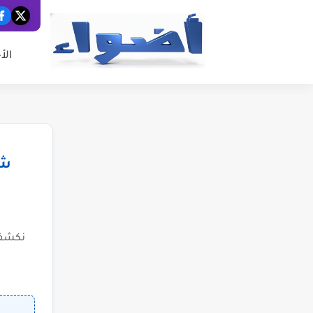
الأ
شب
نكشف 