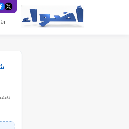
الأ
شب
نكشف 