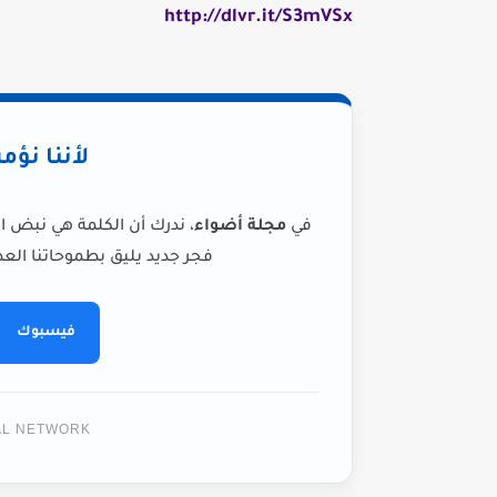
http://dlvr.it/S3mVSx
لأننا نؤم
في
مجلة أضواء
، ندرك أن الكلمة هي نبض ا
فجر جديد يليق بطموحاتنا العظ
فيسبوك
TAL NETWORK