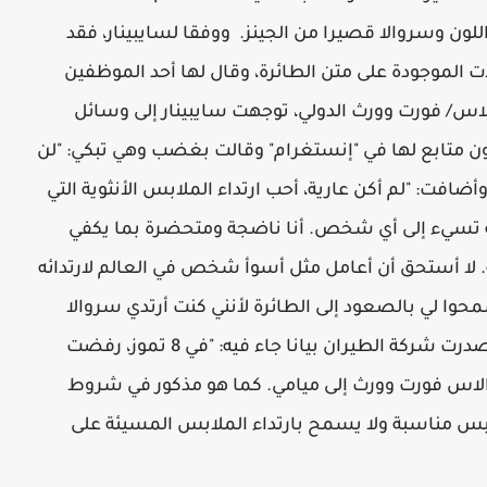
اللون وسروالا قصيرا من الجينز. ووفقا لسايبينار، فقد
ات الموجودة على متن الطائرة، وقال لها أحد الموظفين
لاس/ فورت وورث الدولي، توجهت سايبينار إلى وسائل
ن متابع لها في "إنستغرام" وقالت بغضب وهي تبكي: "لن
افت: "لم أكن عارية، أحب ارتداء الملابس الأنثوية التي
يقة تسيء إلى أي شخص. أنا ناضجة ومتحضرة بما يكفي
ائه. لا أستحق أن أعامل مثل أسوأ شخص في العالم لارتدائه
محوا لي بالصعود إلى الطائرة لأنني كنت أرتدي سروالا
قصيرا في الولايات المتحدة!!". ومن جهتها، أصدرت شركة الطيران بيانا جاء فيه: "في 8 تموز، رفضت
الاس فورت وورث إلى ميامي. كما هو مذكور في شروط
ابس مناسبة ولا يسمح بارتداء الملابس المسيئة على