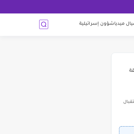
ل ميديا
شؤون إسرائيلية
قة
قبال