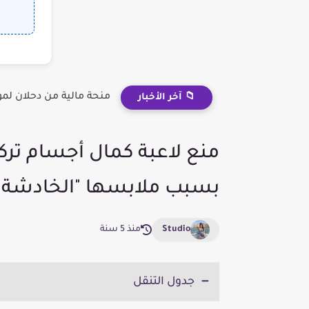
منحة مالية من دحلان لم
📁 آخر الأخبار
منع لاعبة كمال أجسام ترك
بسبب ملابسها "الخادشة ل
Studio
منذ 5 سنة
جدول التنقل