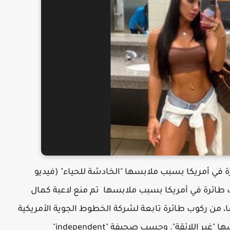
 في أمريكا بسبب ملابسها "الخادشة للحياء" (فيديو
 طائرة في أمريكا بسبب ملابسها تم منع لاعبة كمال
م التركية، دنيز سايبينار، البالغة 26 عاما، من ركوب طائرة تابعة لشركة الخطوط الجوية الأمريكية
متجهة من تكساس إلى ميامي، بسبب ملابسها "غير اللائقة". وحسب صحيفة "independent"