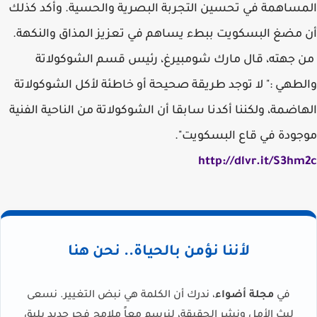
المساهمة في تحسين التجربة البصرية والحسية. وأكد كذلك
أن مضغ البسكويت ببطء يساهم في تعزيز المذاق والنكهة.
من جهته، قال مارك شومبيرغ، رئيس قسم الشوكولاتة
والطهي :" لا توجد طريقة صحيحة أو خاطئة لأكل الشوكولاتة
الهاضمة، ولكننا أكدنا سابقا أن الشوكولاتة من الناحية الفنية
موجودة في قاع البسكويت".
http://dlvr.it/S3hm2c
لأننا نؤمن بالحياة.. نحن هنا
في
مجلة أضواء
، ندرك أن الكلمة هي نبض التغيير. نسعى
لبث الأمل ونشر الحقيقة، لنرسم معاً ملامح فجر جديد يليق