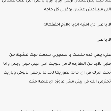
عند فيك بس عشان ارضي ابويا ابويا يا علي اللي تعب عشاني
اللي مبينامش عشان يوفرلي كل حاجه
لا يا علي دي امنيه ابويا ولازم احققهاله
لا يا علي
علي: يبقي كده خلصت يا صغيرتي خلصت حبك هشيله من
قلبي للابد من النهارده لا من دلوجت انتي خيتي خيتي وبس وانا
تحت امرك في اي حاجه تعوزيها لحد ما ترجعي لابوكي وياريت
تحترمي انك في بيتي مش عاوزه اي غلطه منك