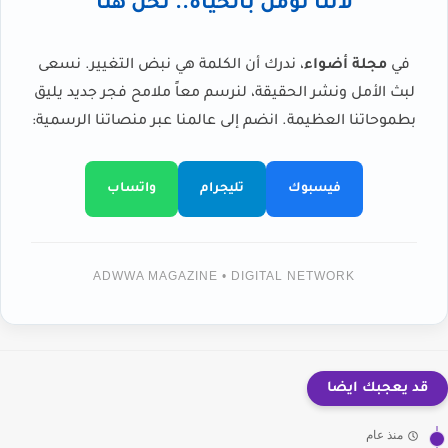
لأننا نؤمن بالحياة.. نحن هنا
في
مجلة أضواء
، ندرك أن الكلمة هي نبض التغيير. نسعى
لبث الأمل ونشر الحقيقة، لنرسم معاً ملامح فجر جديد يليق
بطموحاتنا العظيمة. انضم إلى عالمنا عبر منصاتنا الرسمية:
فيسبوك
تليجرام
واتساب
ADWWA MAGAZINE • DIGITAL NETWORK
قد يعجبك ايضا
منذ عام