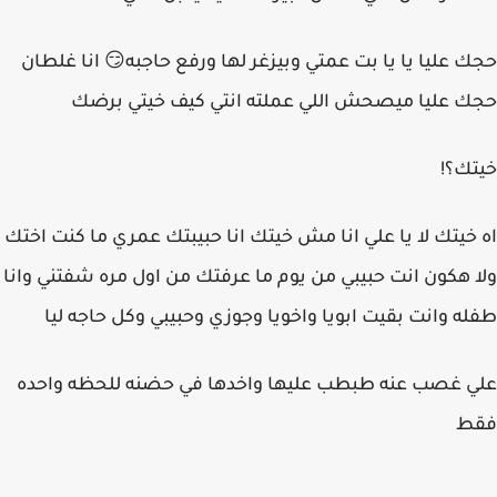
حجك عليا يا يا بت عمتي وبيزغر لها ورفع حاجبه😏 انا غلطان
حجك عليا ميصحش اللي عملته انتي كيف خيتي برضك
خيتك؟!
اه خيتك لا يا علي انا مش خيتك انا حبيبتك عمري ما كنت اختك
ولا هكون انت حبيبي من يوم ما عرفتك من اول مره شفتني وانا
طفله وانت بقيت ابويا واخويا وجوزي وحبيبي وكل حاجه ليا
علي غصب عنه طبطب عليها واخدها في حضنه للحظه واحده
فقط