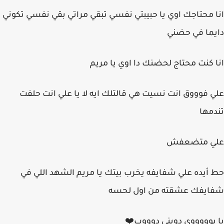
انا محتاجك اوي يا حبيبتي نفسي تبقي مراتي بقي نفسي تكوني
دايما في حضني
انا كنت محتاج لحضنك دا اوي يا مريم
علي فوووق انت نسيت هي قالتلك ايه لا يا علي انت حلفت
تندمها
علي متضعفش
حط أيده علي شفايفه يخرب بيتك يا مريم الشهد اللي في
شفايفك عشقته من اول لحسه
يا بوووووي دوبني دوووب⁦❤️⁩