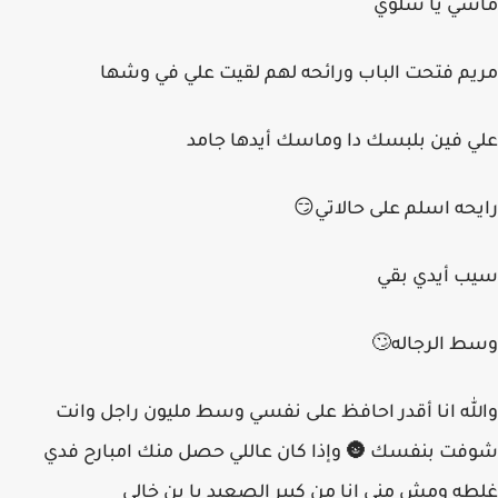
ماشي يا سلوي
مريم فتحت الباب ورائحه لهم لقيت علي في وشها
علي فين بلبسك دا وماسك أيدها جامد
رايحه اسلم على حالاتي😏
سيب أيدي بقي
وسط الرجاله🙄
والله انا أقدر احافظ على نفسي وسط مليون راجل وانت
شوفت بنفسك 🌚 وإذا كان عاللي حصل منك امبارح فدي
غلطه ومش مني انا من كبير الصعيد يا بن خالي