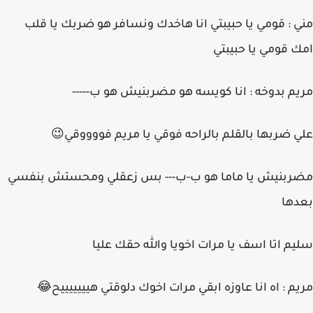
مني : قومي يا حبيبتي انا هاخدك ونسافر هو ضربك يا قلب
امك قومي يا حبيبتي
مريم بدوخه : انا كويسه هو مضربنيش هو ب-----
علي ضربها بالقلم بالراحه فوقي يا مريم فووووقي😉
مضربنيش يا ماما هو ب-ب--- بس زعقلي ومحستش بنفسي
بعدها
سليم اتا اسف يا مرات اخويا والله حقك عليا
مريم : اه انا عاوزه ابقي مرات اخوك دلوقتي هيييييييح😂