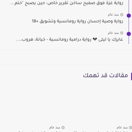
رواية غزة فوق صفيح ساخن تقرير خاص: حين يصبح "ختم...
منذ عام
رواية وصية إحسان رواية رومانسية وتشويق +18
منذ عام
عايزك يا ليلى 💔 رواية درامية رومانسية - خيانة، هروب،...
مقالات قد تهمك
منذ عام
منذ عام