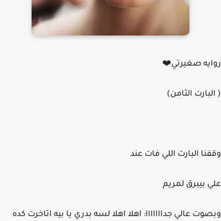
روايه صغيرتي⁦❤️⁩
( البارت الثامن)
وقفنا البارت اللي فات عند
علي بيبرق لمريم
وبصوت عالي جدااااااا: اهلا اهلا لسه بدري يا بيه اتاخرت كده