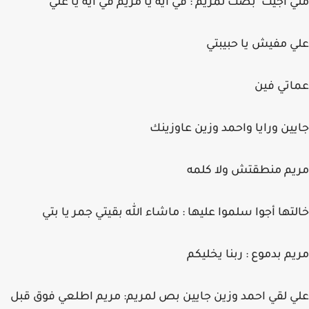
مني اجيت بصت لمريم : في ايه يا مريم في ايه يا علي
علي مفيش يا حبيبتي
عماتي فين
جايين ورايا واحمد وزين عاوزينك
مريم منطقتش ولا كلمه
خالتها أجوا سلموا عليها : ماشاء الله بقيتي جمر يا بتي
مريم بدموع : ربنا يخليكم
علي لقي احمد وزين جايين بص لمريم: مريم اطلعي فوق قبل