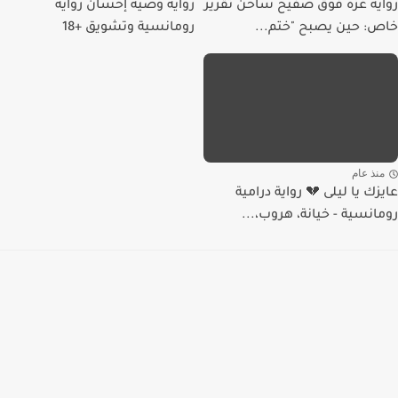
رواية غزة فوق صفيح ساخن تقرير
رواية وصية إحسان رواية
خاص: حين يصبح "ختم...
رومانسية وتشويق +18
منذ عام
عايزك يا ليلى 💔 رواية درامية
رومانسية - خيانة، هروب،...