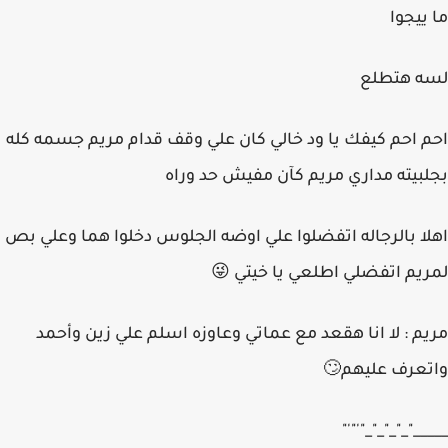
ما ييجوا
لسه هتطلع
احم احم كيفك يا ود خالي كان علي وقف قدام مريم جسمه كله
بجلبيته مداري مريم كآن مفيش حد وراه
اهلا بالرجاله اتفضلوا علي اوضه الجلوس دخلوا هما وعلي بص
لمريم اتفضلي اطلعي يا خيتي 😜
مريم : لا انا هقعد مع عماتي وعاوزه اسلم علي زين وأحمد
واتعرف عليهم🙄
_____"_"_"_"_"'"'"