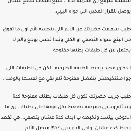
سميكة بتترفع زي المرتبة كدة .. سبع طبقات تتفتح عشان
يوصل للقرار المكين اللي جواه البيبي.
طيب سمعت حضرتك عن الألم اللي بتحسه الأم اول ما تفوق
من البنج سواء النصفي او الكلي وتبدأ تحس بوجع وألم لا
يحتمل لان كل طبقات بطنها مفتوحة
الدكتور مجرد بيخيط الطبقه الخارجية ..لكن كل الطبقات اللي
جوا مبتتخيطش بتفضل مفتوحة تلم بقي مع نفسها بالوقت .
طيب جربت حضرتك تكون كل طبقات بطنك مفتوحة كدة
وبتتألم وتيجي ممرضة تضغط بكل قوتها علي بطنك . زي ما
الحوض بيتسد وتخبطه ب ايدك كدة عشان يتصفي.. هي تقعد
تخبط كدة عشان بواقي الدم ينزل ؟؟؟!! متخيل الألم..