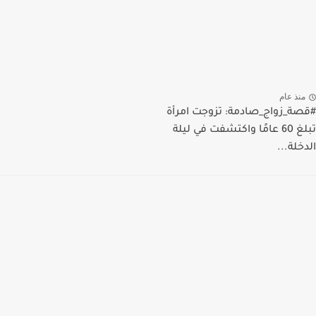
منذ عام
#قصة_زواج_صادمة: تزوجت امرأة
تبلغ 60 عامًا واكتشفت في ليلة
الدخلة...