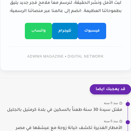
لبث الأمل ونشر الحقيقة، لنرسم معاً ملامح فجر جديد يليق
بطموحاتنا العظيمة. انضم إلى عالمنا عبر منصاتنا الرسمية:
فيسبوك
تليجرام
واتساب
ADWWA MAGAZINE • DIGITAL NETWORK
قد يعجبك ايضا
منذ 6 سنة
مقتل سيدة 30 سنة طعناً بالسكين في بلدة كرمئيل بالجليل
منذ 6 سنة
الأمطار الغذيرة تكشف خيانة زوجة مع عيشقها في مصر