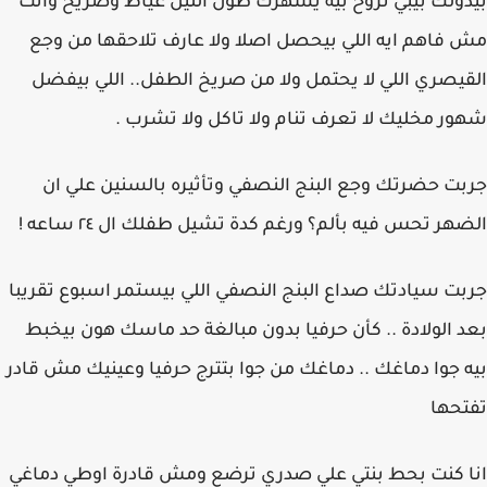
بيدولك بيبي تروح بيه يسهرك طول الليل عياط وصريخ وانت
مش فاهم ايه اللي بيحصل اصلا ولا عارف تلاحقها من وجع
القيصري اللي لا يحتمل ولا من صريخ الطفل.. اللي بيفضل
شهور مخليك لا تعرف تنام ولا تاكل ولا تشرب .
جربت حضرتك وجع البنج النصفي وتأثيره بالسنين علي ان
الضهر تحس فيه بألم؟ ورغم كدة تشيل طفلك ال ٢٤ ساعه !
جربت سيادتك صداع البنج النصفي اللي بيستمر اسبوع تقريبا
بعد الولادة .. كأن حرفيا بدون مبالغة حد ماسك هون بيخبط
بيه جوا دماغك .. دماغك من جوا بتترج حرفيا وعينيك مش قادر
تفتحها
انا كنت بحط بنتي علي صدري ترضع ومش قادرة اوطي دماغي