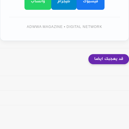
فيسبوك
تليجرام
واتساب
ADWWA MAGAZINE • DIGITAL NETWORK
قد يعجبك ايضا