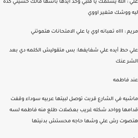
علي : الله يسلمك يا قلبي وخد أيدها باسها مالك خسيتي كده
ليه ووشك متغير اووي
مريم : اااه تعبانه اوي يا علي الامتحانات هتموتني
علي حط أيده علي شفايفها: بس متقوليش الكلمه دي بعد
الشر عنك
عند فاطمه
ماشيه في الشارع قربت توصل لبيتها عربيه سوداء وقفت
قدامها وواحد شكله غريب بعضلات طلع منه فاطمه لسه
هتصوت رش علي وشها حاجه محستش بدنيتها