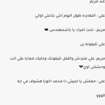
عند مريم
علي : النهارده طول اليوم انتي بتاعتي اوكي
مريم : تحت امرك يا باشمهندس ⁦❤️⁩
علي تليفونه رن
مريم: علي متردش واقفل تليفونك وخليك معايا بقي انت
وحشتني اوي💔
علي : معلش يا حبيبتي دا محمد اخويا هشوف في ايه
الووو