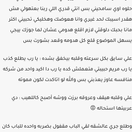
حلوه اوي سامحيني بس انتي قدري اللي ربنا بعتهولي مش
هقدر اسيبك لحد غيري وانا هعوضك وهخليكي تحبيني اكتر
مانا بحبك دلوقتي لازم اقلع هدومي عشان لما جوزك ييجي
يسهل الموضوع قلع كل هدومه وقعد بشورت بس
علي سايق بكل سرعته وقلبه بيخفق بشده : يا رب يطلع كذب
يا رب مريم حبيبتي متعملش كده يا رب دا اكيد واحد من شركه
منافسه عاوز يعذبني بس والله لو اتاكدت لكون مموته
علي وقلبه هيقف وعروقه برزت ووشه أصبح كاللهيب : دي
عربيتها استحاله 😡
وطلع جري عالشقه لقي الباب مقفول بضربه واحده للباب كان