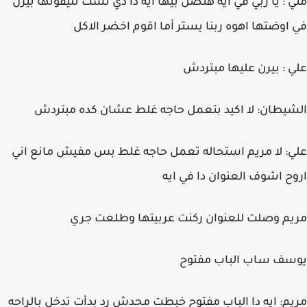
مني : يا ربي في ايه هتصل بيها ايه دا دي نست تليفونها بيرن
في اوضتها اهوه ربنا يستر أما اقوم اخضر الاكل
علي : بيرن عليها مبتردش
الشيطان: لا اكيد بتعمل حاجه غلط عشان كده مبتردش
علي: لا مريم استحاله تعمل حاجه غلط بس مفيش مانع اني
اروح اشوف العنوان دا في ايه
مريم وصلت للعنوان ركنت عربيتها وطلعت جري
يوسف ساب الباب مفتوح
مريم: ايه دا الباب مفتوح خبطت محدش رد بدأت تدخل بالراحه