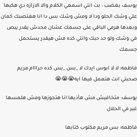
يوسف بغضب : بت انتي اسمعي الكلام والا الازازه دي هكبها
علي وشك الحلو ودا لا ومش وشك بس دا انا هغتصبك كمان
وبعدها هرمي الباقي على جسمك عشان محدش يقدر يبص
في وشك ولو حد حبك وانتي كده مش هيقدر يستحمل
جسمك
فاطمه: لا لا ابوس ايدك لا _بس _بس كده حرااام مريم
صحبتي انت هتعمل فيها ايه😭😭😭
يوسف: متخافيش مش هأذيها انا هتجوزها ومش هلمسها
غير في الحلال
فاطمه: بس مريم مكتوب كتابها