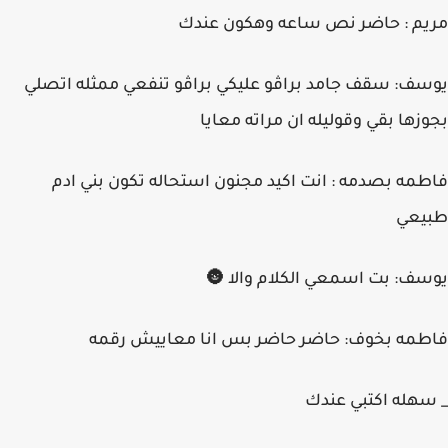
مريم : حاضر نص ساعه وهكون عندك
يوسف: سقف جامد براڤو عليكي براڤو تنفعي ممثله اتصلي
بجوزها بقي وقوليله ان مراته معايا
فاطمه بصدمه : انت اكيد مجنون استحاله تكون بني ادم
طبيعي
يوسف: بت اسمعي الكلام والا 🌚
فاطمه بخوف: حاضر حاضر بس انا معاييش رقمه
_ سهله اكتبي عندك