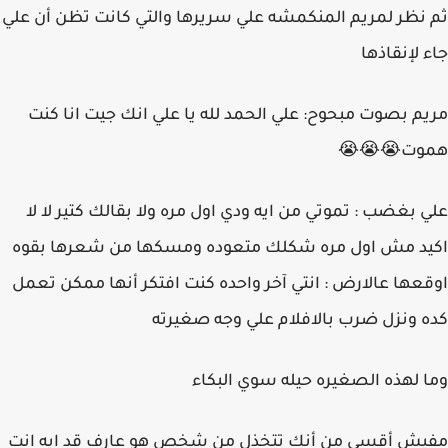
ثم نظر لمريم المنكمشه علي سريرها والتي كانت تظن أن علي
جاء لإنقاذها
مريم بصوت مبحوح: علي الحمد لله يا علي انك جيت انا كنت
هموت😭😭😭
علي بغضب : تموتي من ايه ودي اول مره ولا بقالك كتير لا لا
اكيد مش اول مره شكلك متعوده ومسكها من شعرها بقوه
اوقعها عالارض : انتي آخر واحده كنت افتكر أنها ممكن تعمل
كده ونزل ضرب بالافلام علي وجه صغيرته
وما لهذه الصغيره حيله سوي البكاء
مفيش أقسي من أنك تتخذل من شخص هو عارف قد ايه انت