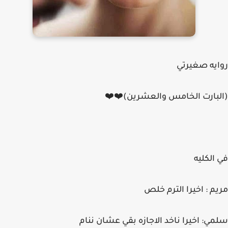
روايه صغيرتي
(البارت الخامس والعشرين)⁦❤️⁩⁦❤️⁩
في الكليه
مريم : اخيرا الترم خلص
سلمي: اخيرا ناخد الاجازه بقي عشان ننام