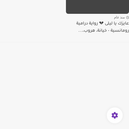
منذ عام
عايزك يا ليلى 💔 رواية درامية
رومانسية - خيانة، هروب،...