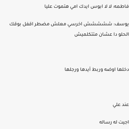
فاطمه: لا لا ابوس ايدك امي هتموت عليا
يوسف: ششششش اخرسي معلش مضطر اقفل بوقك
الحلو دا عشان متتكلميش
دخلها اوضه وربط أيدها ورجلها
عند علي
اجيت له رساله