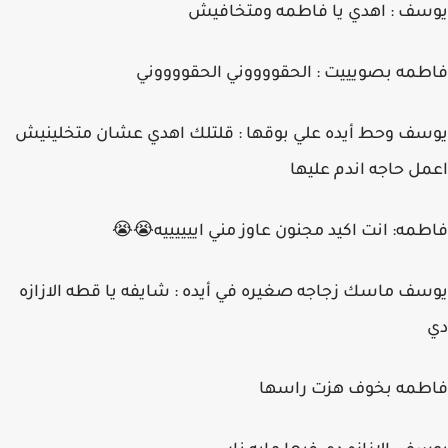
يوسف : اهدي يا فاطمه ومتخافيش
فاطمه بصويييت : الحقووووني الحقووووني
يوسف وحط أيده علي بوقها : قلتلك اهدي عشان متخلينيش
اعمل حاجه اندم عليها
فاطمه: انت اكيد مجنون عاوز مني اييييييه😭😭
يوسف ماسك زجاجه صغيره في أيده : شايفه يا قطه الازازه
دي
فاطمه بخوف هزت راسها