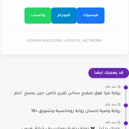
فيسبوك
تليجرام
واتساب
ADWWA MAGAZINE • DIGITAL NETWORK
قد يعجبك ايضا
منذ عام
رواية غزة فوق صفيح ساخن تقرير خاص: حين يصبح "ختم...
منذ عام
رواية وصية إحسان رواية رومانسية وتشويق +18
منذ عام