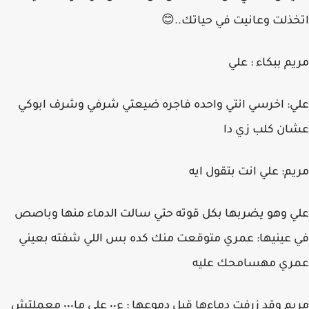
اتخذلت وعانيت في حياتك..😊
مريم ببكاء : علي
علي: اخرسي انتي واحده فاجره ضيعتي شرفي وشرف ابوكي
عشان كلب زي دا
مريم: علي انت بتقول ايه
علي وهو يضربها بكل قوته حتي سالت الدماء منها وباصص
في عينيها: عمري متوقعت منك كده بس اللي شفته بعيني
عمري مهسامحك عليه
مريم وقد زرفت دماءها قبل دموعها : ع٠٠ علي ما٠٠٠ معملتش