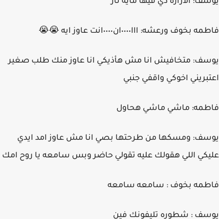
يوسف: الازازه دي فيها مايه نار
فاطمه بخوف ورعشه: ااا٠٠٠٠ان٠٠٠٠انت عاوز ايه 😭😭
يوسف: متخافيش انا مش هأذيكي انا عاوز منك طلب صغير
اعتبريني اخوكي واقفي جنبي
فاطمه: ماشي ماشي هحاول
يوسف: ومسكها من طرحتها بصي انا مش عاوز امد ايدي
عليكي اللي هقولك عليه تقولي حاضر وبس سامعه يا روح امك
فاطمه بخوف : سامعه سامعه
يوسف : شطوره تليفونك فين