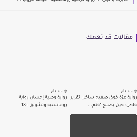
عايزك يا ليلى 💔 رواية درامية رومانسية - خيانة، هروب،...
مقالات قد تهمك
منذ عام
منذ عام
رواية غزة فوق صفيح ساخن تقرير
رواية وصية إحسان رواية
خاص: حين يصبح "ختم...
رومانسية وتشويق +18