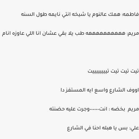
فاطمه: همك عالنوم يا شيخه انتي نايمه طول السنه
مريم: ههههههههههه طب يلا بقي عشان انا اللي عاوزه انام
تيت تيت تيت تييييييييت
اووف الشارع واسع ايه المستفز دا
مريم بخضه : انت٠٠٠٠٠٠وجرت عليه حضنته
علي: بس يا هبله احنا في الشارع