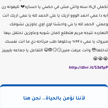
تكملي ال١٨ سنه وانتي مش في حضني يا خساره💔 تليفونه رن
ايه دا عمي احمد الووو ازيك يا علي الحمد لله يا عمي ازيك انت
وعمتي الحمد لله يا بني واحشنا اوي اوي عاوزين نشوفك
النهارده نتيجه مريم هتطلع كمان شويه وعاوزين نحتفل بيها
مبروك يا عمي ٥'٩٩٪ يدخلوها طب مرتاحه ذي ما انت نفسك
تدخلها😳 وانت عرفت منين🙄🙄🙈😂 التفاعل يا جماعه بلييييز
😭😭😭
http://dlvr.it/S3d1pP
لأننا نؤمن بالحياة.. نحن هنا