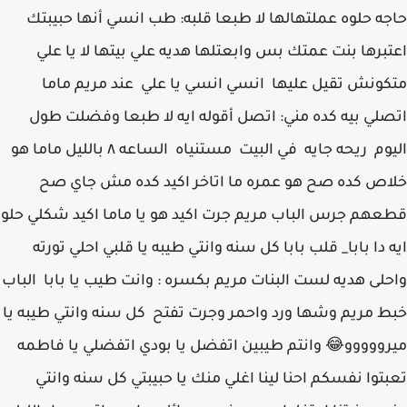
حاجه حلوه عملتهالها لا طبعا قلبه: طب انسي أنها حبيبتك
اعتبرها بنت عمتك بس وابعتلها هديه علي بيتها لا يا علي
متكونش تقيل عليها انسي انسي يا علي عند مريم ماما
اتصلي بيه كده مني: اتصل أقوله ايه لا طبعا وفضلت طول
اليوم ريحه جايه في البيت مستنياه الساعه ٨ بالليل ماما هو
خلاص كده صح هو عمره ما اتاخر اكيد كده مش جاي صح
قطعهم جرس الباب مريم جرت اكيد هو يا ماما اكيد شكلي حلو
ايه دا بابا_ قلب بابا كل سنه وانتي طيبه يا قلبي احلي تورته
واحلى هديه لست البنات مريم بكسره : وانت طيب يا بابا الباب
خبط مريم وشها ورد واحمر وجرت تفتح كل سنه وانتي طيبه يا
ميرووووو😂 وانتم طيبين اتفضل يا بودي اتفضلي يا فاطمه
تعبتوا نفسكم احنا لينا اغلي منك يا حبيبتي كل سنه وانتي