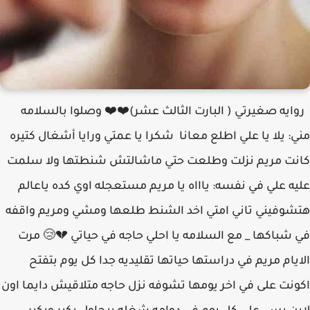
روايه صغيرتي ( البارت الثالث عشر)⁦❤️⁩⁦❤️⁩ وصلوا بالسلامه
مني: يلا يا علي اطلع معانا شكرا يا عمتي ورايا أشغال كتيره
كانت مريم نزلت وطلعت حتي ماشالتش شنطتها ولا سلمت
عليه علي في نفسه: ياااه يا مريم مستعجله اوي كده ياعالم
هتشوفيني تاني امتي اخد الشنط طلعها ومشي ومريم واقفه
في شباكها _ مع السلامه يا احلي حاجه في حياتي 💔😢 مرت
الايام مريم في دراستها حياتها تقليديه جدا كل يوم بتفتح
اكونت على في اخر يومها تشوفه نزل حاجه متلاقيش دايما اون