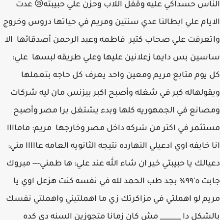
الناس حسداكي عليه وقفل اللاب وحزن علي حبيبته😢 عدت
الايام علي ابطالنا عدي سنتين ومريم في حياتها دروس وخروج
واتعرفت علي صحاب كتير فاطمه وعبد الرحمن أصدقائها الا
ساسين بس دايما زعلانين عليها وعلي طريقه لبسها علي:
كل يوم متابع مريم ومعين واحد يعرف كل حاجه بتعملها
ويقولهاله كبر في شغله وأصبح اكبر بيزنس مان ليه شركات
ومصانع في الجمهوريه كلها وبدء يشتغل برا مصر وأصبح
مستثمر في اكتر من شركه داخل مصر وخارجها مريم: ماماااا
انا خايفه اوي ادعيلي النهارده نتيجه الثانويه العامه عااااا مني:
دعيالك يا حبيبتي خير ان شاء الله عند علي: ها طمني--- مبروك
جابت ٥'٩٩٪ بجد طب الحمد لله في نفسه كنت هزعل اوي يا
مريم لو اهملتي في مزاكرتك زي ما اهملتيني واهملتي نفسك
بالشكل دا ______ مش كان زمانا متجوزين السنه دي كده