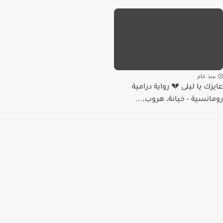
منذ عام
عايزك يا ليلى 💔 رواية درامية
رومانسية - خيانة، هروب،...