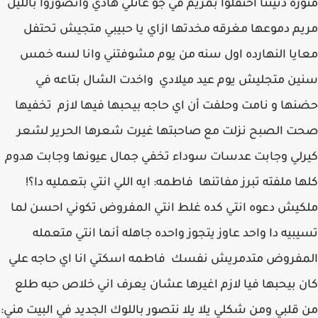
منوره دنيتنا احتفلوا بمريم في جو عائلي هادي واتصوروا بالليل
مريم دموعها مغرقه مخدتها ازاي يا حبيبي متجيش تحتفل
معايا النهارده اول سنه من يوم مشوفتني وانا لسه خمس
سنين متجليش يوم عيد ميلادي واخدت الشال بتاعه في
حضنها و نامت وحلفت أن اي حاجه بيحبها فيها لازم تخفيها
صحت الصبح نزلت مع صاحبتها غيرت شعرها الحرير لشعر
كيرلي وجابت عدسات سوداء تخفي جمال عيونها وجابت هدوم
كلها ملفته تبرز مفاتنها فاطمه: ايه اللي انتي بتعمليه دا؟!
ملكيش دعوه انتي كده غلط انتي المفروض تكوني احسن لما
تسيبيه دا واحد عاوز يتجوز واحده جاهله أنما انتي متعمله
المفروض متدمريش نفسك فاطمه اسكتي انا اي حاجه علي
كان بيحبها فيا لازم اغيرها عشان يعرف اني خلاص حبه طلع
من قلبي ومن شكلي يلا يلا نتصور باللوك الجديد في البيت مني: