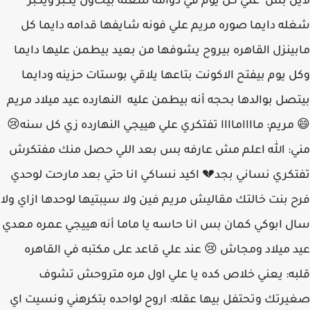
لاين بس علي كل يوم في دوامه شغله بيحاول يكبر ويكبر
شغله دايما صوره مريم علي فونه شايفها قدامه دايما كل
مابينزل القاهره بيروح يشوفها من بعيد بيطمن عليها دايما
وكل يوم بيفتح الاكونت بتاعها يلاقي بوستات حزينه ودايما
بيتصل بوالدها بحجه أنه بيطمن عليه النهارده عيد ميلاد مريم
😄 مريم: مااااماااا تفتكري علي هييجي النهارده زي كل سنه😢
مني: الله اعلم مش عارفه بس بعد اللي حصل منك مفتكرش
تفتكري نساني بجد💔 اكيد نساكي انا حتي بعد مارحت لوحدي
فرح بنت خالتك مقاليش مريم فين ولا سيبتيها لوحدها ازاي ولا
سال ابوكي كمان بس انا حاسه يا ماما أنه هييجي عمره معدي
عيد ميلاد ومجاش 😢 عند علي قاعد على مكتبه في القاهره
قلبه: يعني خلاص كده يا علي اول مره متروحش تشوف
صغيرتك وتحتفل بيها عقله: اروح لواحده بتكرهني ونسيت اي