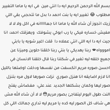
بسم الله الرحمن الرحيم ايه دا انتي مين في ايه يا ماما التغيير
مطلوب 😂 تغيير ايه يا بنت احمد دا بدل ما تتحجبي بقي اللي
زيك اتجوز أن شاء الله يا ماما انا جعااااانه في اكل ولا لا لا
مفيش خساره فيكي يا رب ابوكي يشوفك ويهزقك احمد: انا
جيت ايه دا ايه اللي انتي عملاه دا قلت اغير شويه يا بابتي
امووواه💋 ربنا يهديكي يا بنتي ربنا خلقنا حلوين وميزنا عن
جميع خلقه ليه تغير في شكلنا ربنا قال خلقنا الانسان في
احسن صوره مريم اتكسفت من نفسها ودخلت اوضتها بالليل
انا لازم اضايقه انا هنزل صوري نزلت صورها لاول مره بتنزل
صور ليها وكمان بشكلها الجديد عند علي: مفضاش يفتح
النت طول اليوم ليتفاجئ بصور مريم😳 لا لا أن شاء الله مش
هي شاف كل الصور ليه كده يا مريم ليه تداري جمالك اللي كل