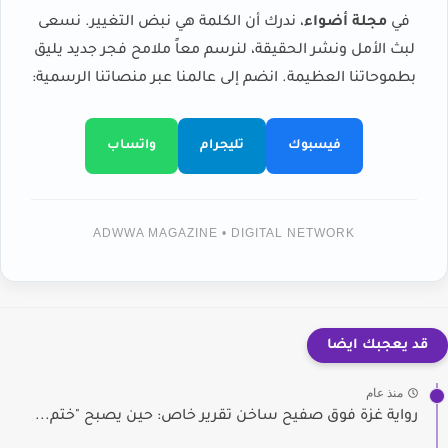
في
مجلة أضواء
، ندرك أن الكلمة هي نبض التغيير. نسعى
لبث الأمل ونشر الحقيقة، لنرسم معاً ملامح فجر جديد يليق
بطموحاتنا العظيمة. انضم إلى عالمنا عبر منصاتنا الرسمية:
فيسبوك
تليجرام
واتساب
ADWWA MAGAZINE • DIGITAL NETWORK
قد يعجبك ايضا
منذ عام
رواية غزة فوق صفيح ساخن تقرير خاص: حين يصبح "ختم...