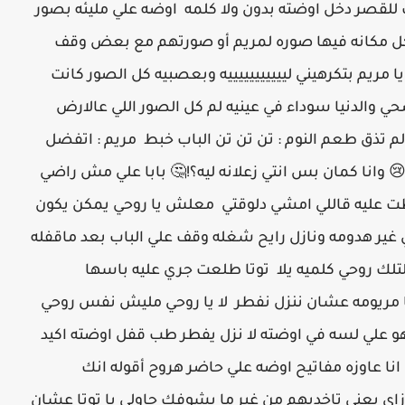
 للقصر دخل اوضته بدون ولا كلمه اوضه علي مليئه بصور
 كل مكانه فيها صوره لمريم أو صورتهم مع بعض وقف
يا مريم بتكرهيني ليييييييييييه وبعصبيه كل الصور كانت
 والدنيا سوداء في عينيه لم كل الصور اللي عالارض
تذق طعم النوم : تن تن تن الباب خبط مريم : اتفضل
ي😢 وانا كمان بس انتي زعلانه ليه؟!🤔 بابا علي مش راضي
بطت عليه قاللي امشي دلوقتي معلش يا روحي يمكن يكون
ير هدومه ونازل رايح شغله وقف علي الباب بعد ماقفله
لك روحي كلميه يلا توتا طلعت جري عليه باسها
يا مريومه عشان ننزل نفطر لا يا روحي مليش نفس روحي
هو علي لسه في اوضته لا نزل يفطر طب قفل اوضته اكيد
عاوزه مفاتيح اوضه علي حاضر هروح أقوله انك
ازاي يعني تاخديهم من غير ما يشوفك حاولي يا توتا عشان