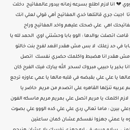
ي 💔 انا لازم اطلع بسرعه زمانه بيدور عالمفاتيح دخلت
 اجيت جري قالتلها خدي المفاتيح أهي قولي لعلي انك
ت مفاتيحك اهي علي ضحك عليهم واخد المفاتيح وراح
مت اتصلت بوالدها : الوو بابا وحشتني اوي الحمد لله يا
ابا في حد زعلك لا بس مش هقدر اقعد لفرح بنت خالتو
انا مش هقدر انا هضبط واكلمك حضري نفسك اتصل
انا بخير يا حبيبي مبروك لسحر الله يبارك فيك الفرح كان
لها يا علي علي بقبضه في قلبه مالها يا عمي عاوزه ترجع
عربيه تنزلها القاهره علي اتصدم من مريم حاضر يا
ا لازم اكلمك يا مريم اتصل علي بمريم مريم ماسكه الفون
وعلي بيرن : ماما تعالي ردي علي علي كده الووو علي بصوت
ايوه يا عمتي جهزوا نفسكم عشان كمان ساعتين