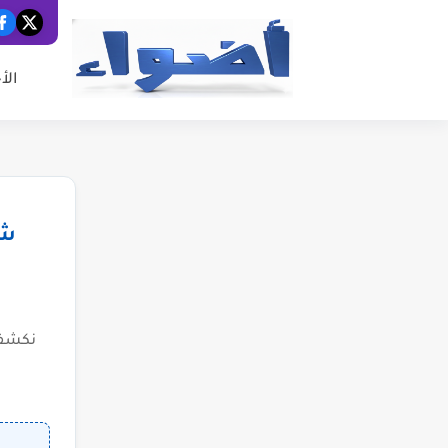
الأ
شب
نكشف 