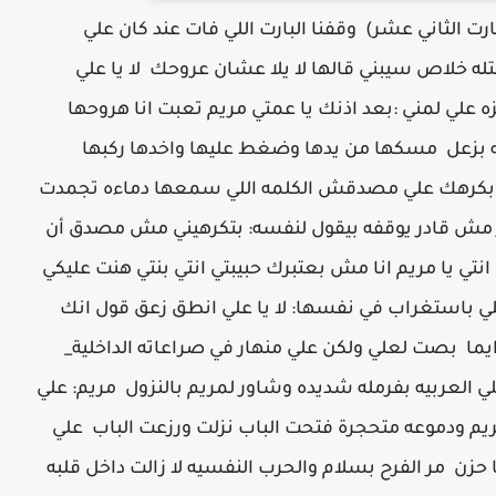
روايه صغيرتي ( البارت الثاني عشر) وقفنا البارت اللي فات عند كان علي
تله خلاص سيبني قالها لا يلا عشان عروحك لا يا علي
 علي لمني :بعد اذنك يا عمتي مريم تعبت انا هروحها
ه بزعل مسكها من يدها وضغط عليها واخدها ركبها
نا بكرهك علي مصدقش الكلمه اللي سمعها دماءه تجمدت
ائر مش قادر يوقفه بيقول لنفسه: بتكرهيني مش مصدق أن
ي يا مريم انا مش بعتبرك حبيبتي انتي بنتي هنت عليكي
لي باستغراب في نفسها: لا يا علي انطق زعق قول انك
ايما بصت لعلي ولكن علي منهار في صراعاته الداخلية_
لي العربيه بفرمله شديده وشاور لمريم بالنزول مريم: علي
ريم ودموعه متحجرة فتحت الباب نزلت ورزعت الباب علي
زن مر الفرح بسلام والحرب النفسيه لا زالت داخل قلبه