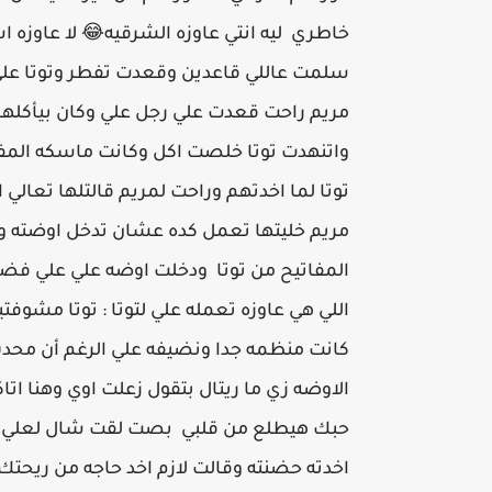
خاطري ليه انتي عاوزه الشرقيه😂 لا عاوزه
سلمت عاللي قاعدين وقعدت تفطر وتوتا علي
مريم راحت قعدت علي رجل علي وكان بيأكلها 
واتنهدت توتا خلصت اكل وكانت ماسكه المفات
توتا لما اخدتهم وراحت لمريم قالتلها تعال
مريم خليتها تعمل كده عشان تدخل اوضته و
المفاتيح من توتا ودخلت اوضه علي علي فض
اللي هي عاوزه تعمله علي لتوتا : توتا مش
كانت منظمه جدا ونضيفه علي الرغم أن محد
الاوضه زي ما ريتال بتقول زعلت اوي وهنا ا
حبك هيطلع من قلبي بصت لقت شال لعلي بي
اخدته حضنته وقالت لازم اخد حاجه من ريحت