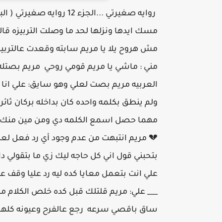
روايه صغيرتي ...الجزء 12 
مسك ايدها ونزلها لحد ما وصلت التربيزه قال
مش هروح يلا يا مريم سابته وقعدت عالتربيزه
مني : ماشي يا مريم قومي روحي مريم بصتل
العربيه مريم بصت لعلي وهو سايق: علي ا
ولم ينطق بكلمه واحده كان بداخله بركان ث
مهما حصل اسمع الكلمه دي ومن مين منك انت
💔 مريم انتبهت من عدم وجود أي رد فعل لع
بتحبني قول اني كل حاجه ليك زي ما بتقولي د
علي انت بتعمل معايا كده ليه رد عليا وقف ع
___ علي: مريم قلتلك قبل كده خلص الكلام م
ساق باقصي سرعه رجع عالفرح وعيونه كلها ح