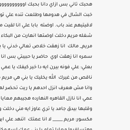
هحبك تاني بس ازاي دانا بحبك اووووووووووو
خبت الشال في هدومها وطلعت تنده علي توتا
لاقيتيهم عند باب. اوضته بابا علي انا لقي
شغله مريم دخلت اوضتها انهارت من البكاء قا
مريم_ مالك انا زهقت خلاص تعالي خدني يا ب
سمره انا زهقت اوي حاضر يا حبيبتي بس 
بعلي: علي فونه بيرن ايه دا خير كيفك يا عمي 
ناقص من غيرك الله يخليك يا بني هي مريم ما
وانا مش هعرف انزل احدهم يا ريت تحضر لهم 
عمي انا نازل القاهره النهارده هجيبهم معاي
وقلبها بيدق جامد يا تري عاوز ايه مني دخلت 
مكسور: مريم _____ لا انا عمتك اتنهد علي 