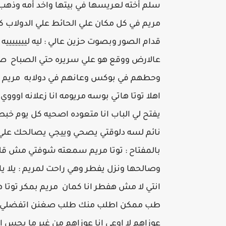
سلم أخته لعريسها في بيتها واخد أمه وذهب
مريم في كل مكان علي الحائط علي الدولاب
قدام الصور وبصوت حزين عالي : ليه ليييييييه 
عالارض ووقع هو علي سريره حتي الصباح صحي
وحطهم في بوكس وعانهم في دولابه مريم لم 
اهلا توتا هاتي بوسه مريومه انا زعلانه اووو
يفتح لي الباب انا متعوده اصحيه كل يوم خ
نائم لسه دلوقتي يصحي وييجي يصالحك علي غ
بالمفتاح : توتا مريم سمعته شوفتي مش قلت
وصالحها ونزل يفطر وهي راحت لمريم : يلا 
انتي لا مش هفطر انا كمان مريم بمكر توتا 
طب ممكن اطلب منك طلب صغنن اتفضلي انا 
عوزاهم لا اوعي انا عوزاهم من غير ما يحس 