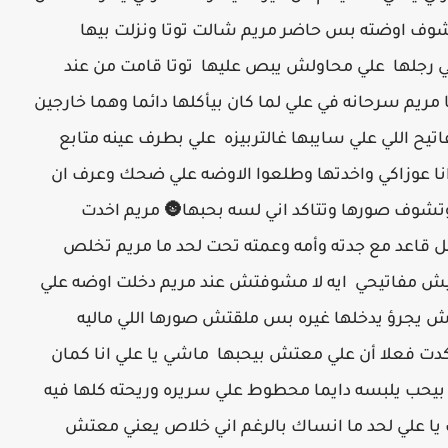
 اشوف اوضته بس حاضر مريم شالت توتا ونزلت بيها
 رجلها علي محاولش يبص عليها توتا قامت من عند
مريم سرحانه في علي لما كان بيأكلها دائما وهما خارجين
يح اللي علي سايبها غالتربيزه علي بطرف عينه متابع
ي انا عوزاكي واخدتها وطلعوا الاوضه علي ضحك وعرف ان
تشوف صورها وتتاكد اني لسه بحبها🌚 مريم اخدت
ل قاعد مع جدته وأمه وعمته تحت لحد ما مريم تخلص
وفتيش مفاتيحي ايه لا مشوفتش عند مريم دخلت اوضه علي
ش يجرؤ يدخلها غيره بس ملقتش صورها اللي ماليه
تاكدت فعلا أن علي معتش بيحبها ماشي يا علي انا كمان
حب يلبسه دايما محطوط علي سريره وريحته كلها فيه
ك يا علي لحد ما انساك بالرغم اني خلاص يعني معتش