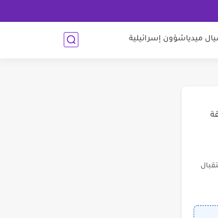
ل ميديا
شؤون إسرائيلية
قة
قبال