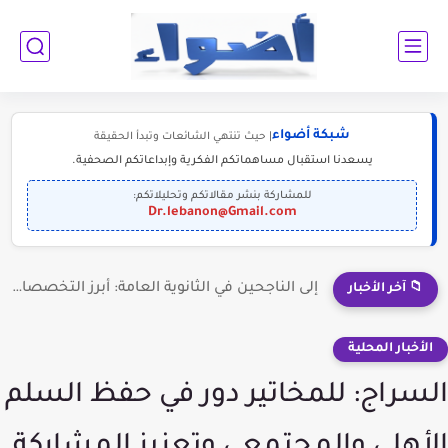
شبكة أضواء
| حيث تنتهي الشائعات وتبدأ الحقيقة
يسعدنا استقبال مساهماتكم الفكرية وإبداعاتكم الصحفية.
للمشاركة بنشر مقالاتكم وتحليلاتكم:
Dr.lebanon@Gmail.com
إلى الناجحين في الثانوية العامة: أبرز التخصصات المطلوبة للمستقبل (2030-2050)
📁 آخر الأخبار
الأخبار المحلية
السراج: للمخاتير دور في حفظ السلم