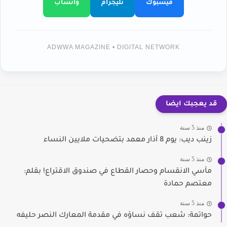
فيسبوك
تليجرام
واتساب
ADWWA MAGAZINE • DIGITAL NETWORK
قد يعجبك ايضا
منذ 5 سنة
زينب ديب: يوم 8 آذار معمد بتضحيات ملايين النساء
منذ 5 سنة
مآسي الانقسام وحصار القطاع في صندوق الاقتراع! بقلم:
معتصم حمادة
منذ 5 سنة
حواتمة: شعب تقف نساؤه في مقدمة المعارك النصر حليفه