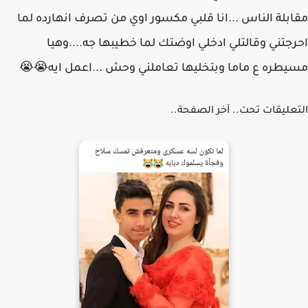
مقابلة الناس ...انا قلبي مكسور اوي من تصرف انهارده لما
احرجتني وقالتلي ادخلي اوضتك لما خطيبها جه....وهيا
مسيطره ع ماما وبتخليها تعاملني وحش ...اعمل ايه😭😭
التعليقات تحت.. آخر الصفحة..