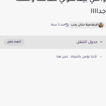
واختي بيعاملوني معامله وحشه
جداااا
الإعلامية حنان رجب
منذ 5 سنة
جدول التنقل
لأننا نؤمن بالحياة.. نحن هنا