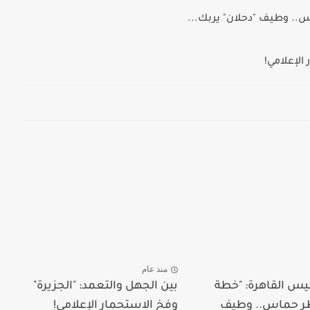
س.. وطيف "دحلان" يربك...
الإعلامي!
منذ عام
يس القاهرة: "خطة
بين الجهل والتعمد: "الجزيرة"
ظر حماس.. وطيف
وفخ الاستحمار الإعلامي!