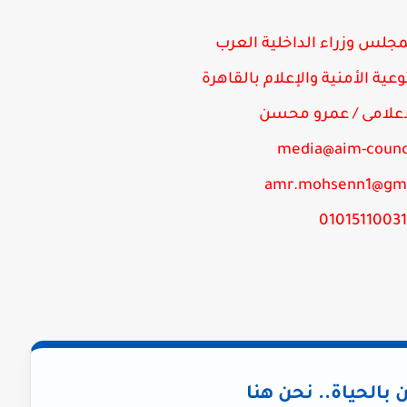
مجلس وزراء الداخلية العرب ​
عية الأمنية والإعلام بالقاهرة
لاعلامى / عمرو محسن
media@aim-counc
amr.mohsenn1@gm
01015110031​​
ن بالحياة.. نحن هنا