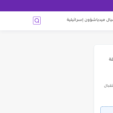
ل ميديا
شؤون إسرائيلية
قة
قبال