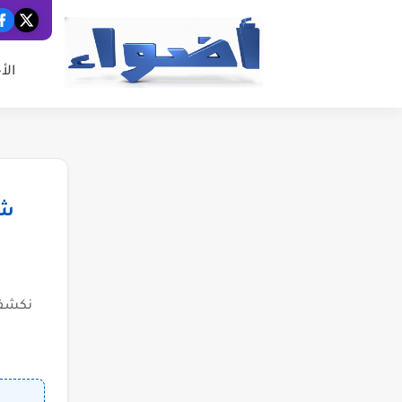
الأ
شب
نكشف 