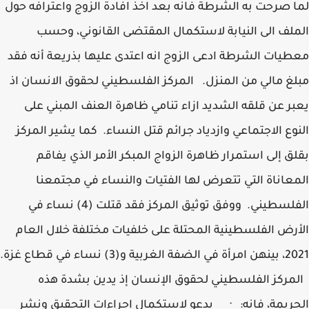
لما صرحت به الشرطة فانه بعد اخذ افادة الزوج واعترافه حول
الملف الى النيابة لاستكمال المقتضى القانوني، وحسب
معطيات الشرطة ادعى الزوج انه اعتدى عليها بذريعة أنه فقد
مبلغ مالي من المنزل. المركز الفلسطيني لحقوق الانسان اذ
يعبر عن قلقه الشديد ازاء تنامي ظاهرة العنف المبني على
النوع الاجتماعي وازدياد جرائم قتل النساء. كما يشير المركز
بقلق إلى استمرار ظاهرة الزواج المبكر الأمر الذي يفاقم
المعاناة التي تتعرض لها الفتيات والنساء في مجتمعنا
الفلسطيني. ووفق توثيق المركز فقد قتلت (4) نساء في
الأرض الفلسطينية المحتلة على خلفيات مختلفة خلال العام
2021، بينهن امرأة في الضفة الغربية و(3) نساء في قطاع غزة.
المركز الفلسطيني لحقوق الإنسان إذ يدين بشدة هذه
الجريمة، فإنه: · يدعو لاستكمال إجراءات التحقيق ونشر