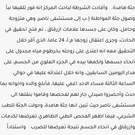
جثة هامدة. وأفادت الشرطة لباحث المركز انه فور تلقيها نبأ
وصول جثة المواطنة إ.ب إلى مستشفى ناصر، وهي متزوجة
وحامل، وكان على جسدها علامات ازرقاق ، تم فتح تحقيق في
الحادث، وجرى اعتقال زوجها م.أ، 24 عاما، الذي أقر خلال
التحقيق معه انه اعتدى على زوجته بخرطوم مياه مجدول على
انحاء جسمها ولكمها بيده في الجزء العلوي من الجسم، على
مدار اليومين السابقين، وانه خلال اعتدائه عليها في حوالي
الساعة الثالثة مساء الاحد اغمي عليها، فأبلغ والده واخوانه بما
حدث وأحضروا صيدلي جار لهم لفحصها وقاموا بنقلها الى
مستشفى ناصر حيث تبين انها جثة هامدة، وحولت الجثة للطب
الشرعي، فيما اظهر الفحص الطبي الظاهري تعرضها لكدمات
وازرقاق في انحاء الجسم نتيجة تعرضها للضرب واستناداً