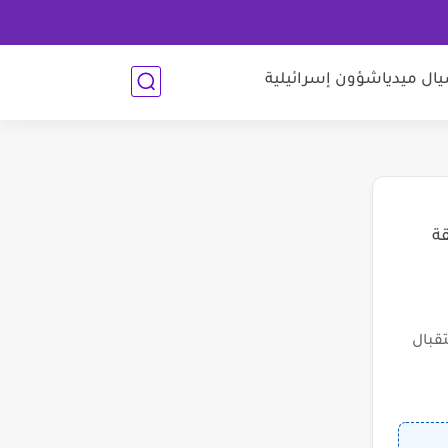
ل ميديا
شؤون إسرائيلية
قة
قبال