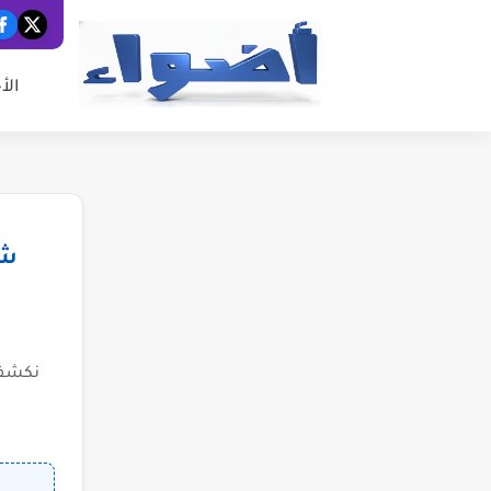
الأ
شب
نكشف 