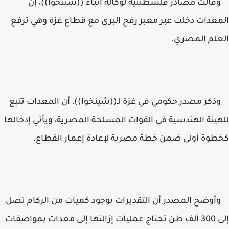
وقالت مصادر فلسطينية لوكالة أنباء ((شينخوا))، إن
المعدات دخلت عبر معبر رفح البري مع قطاع غزة وهي ترفع
العلم المصري.
وذكر مصدر حكومي في غزة لـ((شينخوا))، أن المعدات تتبع
للهيئة الهندسية في القوات المسلحة المصرية، ويأتي إدخالها
كخطوة أولى ضمن خطة مصرية لإعادة إعمار القطاع.
وأوضح المصدر أن التقديرات بوجود كميات من الركام تصل
إلى 300 ألف طن تحتاج عمليات إزالتها إلى معدات بمواصفات