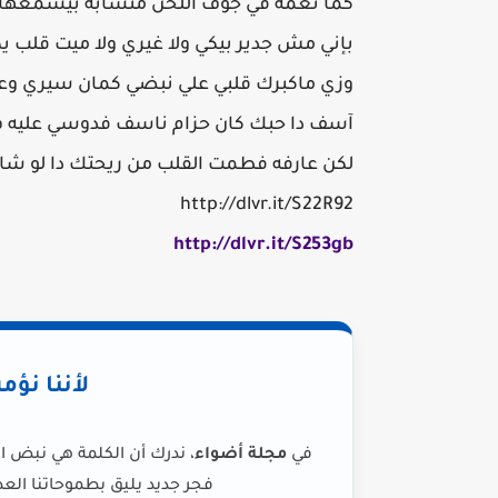
كما نغمه في جوف اللحن منسابه بيسمعها 
بإني مش جدير بيكي ولا غيري ولا ميت قلب 
وزي ماكبرك قلبي علي نبضي كمان سيري وعيش
آسف دا حبك كان حزام ناسف فدوسي عليه ف ت
لكن عارفه فطمت القلب من ريحتك دا لو شا
http://dlvr.it/S22R92
http://dlvr.it/S253gb
لأننا نؤم
في
مجلة أضواء
، ندرك أن الكلمة هي نبض ا
فجر جديد يليق بطموحاتنا العظ