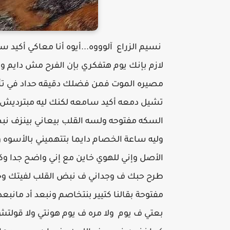
نسيم الزراع ‏ آلوووه...أيوه أنا معاكي أكي
لازم بإنك يوم هتفكري بإن الفرح مش دايم وإن
مصيره الموت فمن فضلك دقيقه حداد في تأبي
تشيل دمعه أكيد سامعه لكنك ليه مبترديش 
السكه مفتوحه ولسه القلب بيعاني بينزف نب
وليه ساعة الخصام دايما بتتهميني بالأسوه 
الأصل وإني للهوي خاين مع إني واضح جدا 
طرح حبك ف وجداني ف نبض القلب لفيتك و
مفتوحة بقالنا كتيير بنتخاصم ونبعد أد مانبع
بعتي ف يوم ولا مره ف يوم هونتي ولا قولتش 