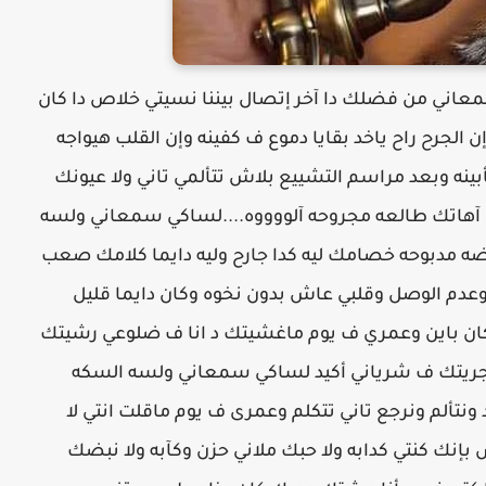
د سمعاني من فضلك دا آخر إتصال بيننا نسيتي خلاص دا كان
 الجرح راح ياخد بقايا دموع ف كفينه وإن القلب هيواجه
نه وبعد مراسم التشييع بلاش تتألمي تاني ولا عيونك
آهاتك طالعه مجروحه آلووووه....لساكي سمعاني ولسه
ضه مدبوحه خصامك ليه كدا جارح وليه دايما كلامك صعب
وعدم الوصل وقلبي عاش بدون نخوه وكان دايما قليل
وكان باين وعمري ف يوم ماغشيتك د انا ف ضلوعي رشيتك
جريتك ف شرياني أكيد لساكي سمعاني ولسه السكه
د ونتألم ونرجع تاني تتكلم وعمرى ف يوم ماقلت انتي لا
بإنك كنتي كدابه ولا حبك ملاني حزن وكآبه ولا نبضك