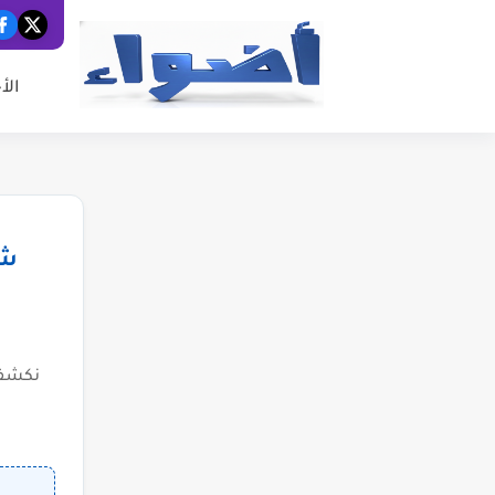
الأ
شب
نكشف 