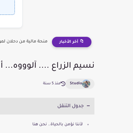
منحة مالية من دحلان لم
📁 آخر الأخبار
نسيم الزراع .... آلوووه... أ
Studio
منذ 5 سنة
جدول التنقل
لأننا نؤمن بالحياة.. نحن هنا