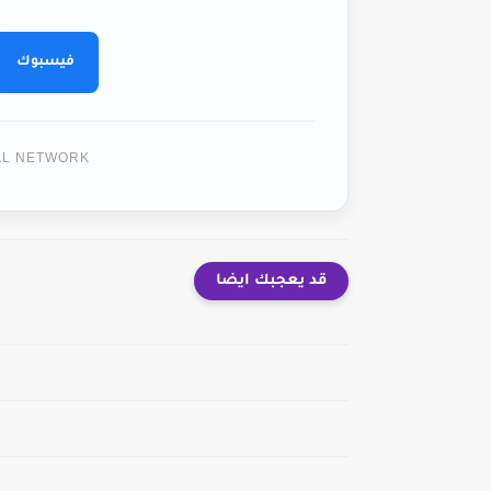
فيسبوك
TAL NETWORK
قد يعجبك ايضا