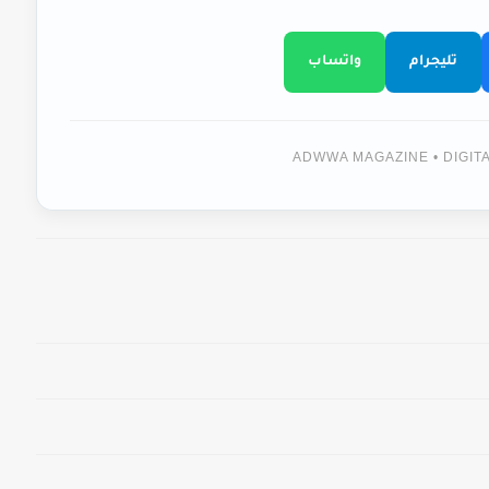
تليجرام
واتساب
ADWWA MAGAZINE • DIGI