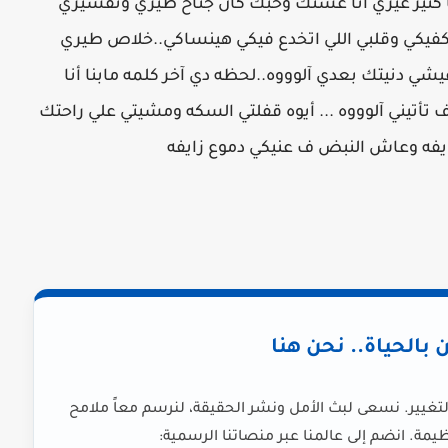
كتير غيري أنا عشتك وحبك كان جناح طيري وتفسيري
يكفيكي وقلبي اللي اتخدع فيكي هينساكي..خلاص طيري
ي دنيتك بعدي آلوووه..لحظه دي آخر كلمه مابنا أنا
أتيني آلوووه ... أيوه قفلتي السكه ومشيتي علي راحتك
يفه وعاش النبض ف عنيكي دموع زايفه
ن بالحياة.. نحن هنا
لتغيير. نسعى لبث الأمل ونشر الحقيقة، لنرسم معاً ملامح
يمة. انضم إلى عالمنا عبر منصاتنا الرسمية: