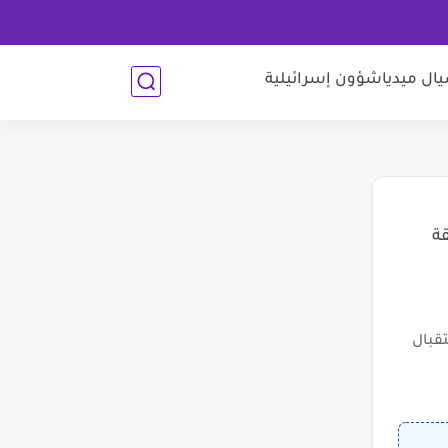
ل ميديا
شؤون إسرائيلية
قة
قبال