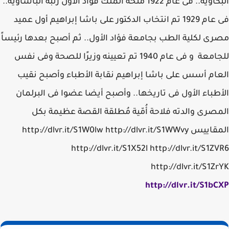
البكاوية.. فى عام 1922 منحه الملك فؤاد الأول رتبة الباشاوية..
فى عام 1929 تم انتخاب الدكتور على باشا إبراهيم أول عميد
مصرى لكلية الطب بجامعة فؤاد الأول.. ثم أصبح بعدها رئيساً
للجامعة و فى عام 1940 تم تعيينه وزيرًا للصحة وفى نفس
العام أسس على باشا إبراهيم نقابة الأطباء وأصبح نقيب
الأطباء الأول فى تاريخها.. وأصبح أيضا عضوا فى البرلمان
المصرى والدته فلاحة أُمّية مُطلقة القصة عظيمة بكل
المقاييس http://dlvr.it/S1W0lw http://dlvr.it/S1WWvy
http://dlvr.it/S1X52l http://dlvr.it/S1ZVR6
http://dlvr.it/S1ZrYK
http://dlvr.it/S1bCXP