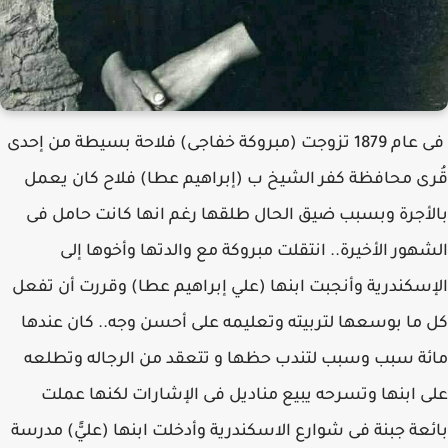
فى عام 1879 تزوجت (مبروكة خفاجى) فلاحة بسيطة من إحدى
قُرى محافظة كفر الشيخ ب (إبراهيم عطا) فلاح كان يعمل
بالأجرة وبسبب ضيق الحال طلقها رغم انها كانت حامل فى
الشهور الأخيرة.. انتقلت مبروكة مع والدتها وأخوها إلى
الإسكندرية وأنجبت ابنها (علي إبراهيم عطا) وقررت أن تفعل
كل ما بوسعها لتربيته وتعليمه على أحسن وجه.. كان عندها
مائة سبب وسبب لتندب حظها و تتعقد من الرجاله وتطلعه
على ابنها وتسرحه يبيع مناديل فى الإشارات لكنها عملت
بائعة جبنة فى شوارع الاسكندرية وأدخلت ابنها (عليًّ) مدرسة