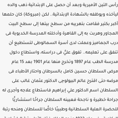
رأس التين الأميرية وبعد أن حصل على الإبتدائية ذهب والده
ليأخذه ويوظفه بالشهادة الإبتدائية.. لكن (مبروكة) كان حلمها
أكبر بكتير فقامت بتهريبه من سطح بيتها إلى سطح البيت
المجاور وهربت به إلى القاهرة وأدخلته المدرسة الخديوية فى
درب الجماميز وعملت لدى أسرة السمالوطى لتستطيع أن
تنفق على تعليمه.. تفوق عليٌّ فى دراسته، واستطاع دخول
مدرسة الطب عام 1897 وتخرج منها عام 1901 بعد 15 عام
مرض السلطان حسين كامل بالسرطان واحتار الأطباء فى
مرضه حتى اقترح عالم البيولوچى الدكتور عثمان غالب على
السلطان اسم الدكتور علي إبراهيم فاستطاع علاجه وأجرى له
جراحة خطيرة و ناجحة فعيينه السلطان جراحًا استشاريًّا
للحضرة العلية السلطانية وطبيبًا خاصًّا للسلطان ومنحه رتبة