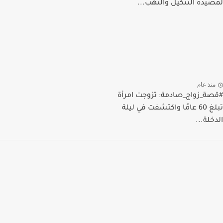
لمصيدة التنكيل والنهب...
منذ عام
#قصة_زواج_صادمة: تزوجت امرأة
تبلغ 60 عامًا واكتشفت في ليلة
الدخلة...