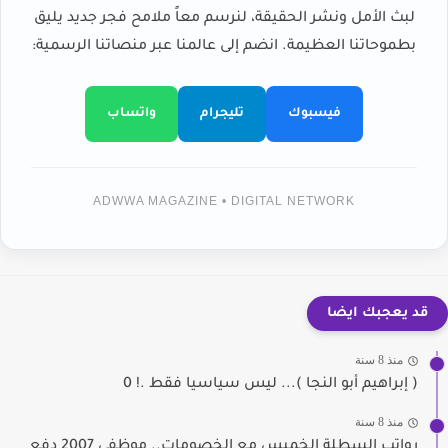
لبث الأمل ونشر الحقيقة، لنرسم معاً ملامح فجر جديد يليق
بطموحاتنا العظيمة. انضم إلى عالمنا عبر منصاتنا الرسمية:
فيسبوك
تليجرام
واتساب
ADWWA MAGAZINE • DIGITAL NETWORK
قد يعجبك ايضا
منذ 8 سنة
( إبراهيم أبو النجا )... ليس سياسيا فقط .! 0
منذ 8 سنة
رواتب السطلة الخميس مع الخصومات.. موظفي 2007 دفع