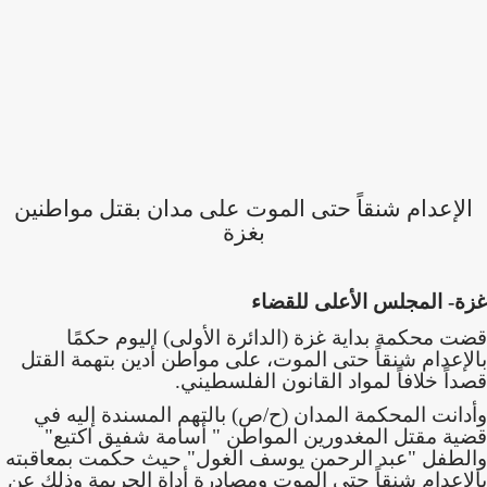
الإعدام شنقاً حتى الموت على مدان بقتل مواطنين
بغزة
غزة- المجلس الأعلى للقضاء
قضت محكمة بداية غزة (الدائرة الأولى) اليوم حكمًا
بالإعدام شنقاً حتى الموت، على مواطن أدين بتهمة القتل
قصداً خلافاً لمواد القانون الفلسطيني.
وأدانت المحكمة المدان (ح/ص) بالتهم المسندة إليه في
قضية مقتل المغدورين المواطن " أسامة شفيق اكتيع"
والطفل "عبد الرحمن يوسف الغول" حيث حكمت بمعاقبته
بالإعدام شنقاً حتى الموت ومصادرة أداة الجريمة وذلك عن