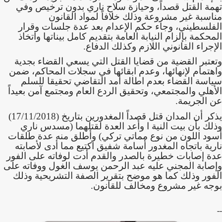
تهمة القتل قصداً، وحيازة سلاح ناري بدون ترخيص وفي
مناسبة غير مشروعة وذلك خلافاً لمواد القانون
الفلسطيني، وجاء حكم الإعدام بعد عدة جلسات وقرار
المحكمة بإلزام النيابة العامة بتقديم كامل بيناتها واتخاذ
الإجراء القانوني اللازم وكذلك الدفاع.
وتعتبر القضية من قضايا القتل التي يسعي القضاء بجدية
واهتمام لإنهائها، وعدم ابقائها في سجلات المحاكم، ضمن
سياسة القضاء بعدم اطالة أمد التقاضي تحقيقا للسلم
الأهلي والمجتمعي، وتحقيق الردع العام ومجتمع آمن بعيداً
عن الجريمة.
يذكر أن المدان قتل قصداً المغدورين بتاريخ (17/11/2018)
وذلك بأن بيت النية ا وأعد العدة لقتلهما (مسدس ناري
أسود اللون من نوع مماتي تركي) وأطلق منه عدة طلقات
نارية باتجاه المغدور أسامة شفيق اكتيع مما أدى لأصابته
عدة إصابات خطيرة بالصدر والقدم أدت لوفاته على الفور
وإصابة المجني عليه عبد الرحمن يوسف الغول ووفاته على
الفور وذلك كما هو موضح بتقرير الصفة التشريحية وذلك
بوجه غير مشروع ومخالف للقانون.
--