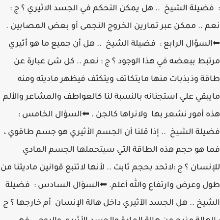
: فضيلة الشيخ .. هل يمكن التحكم في الجسد الاثيري ؟ ج :
نعم .. ممكن عبر تمارين الخروج النجمى أو بعض المصابين .
⬅السؤال الرابع : فضيلة الشيخ .. هل أن جميع ما هو أثيري
مرتبط ببعضه في هذا الوجود ؟ ج : نعم .. كل شئ عبارة عن
طاقة وذبذبات منها مايتكاتف ويتكثف فيظهر ماديته ومنه
مايبقي علي استجنانه بالنسبة لنا كالعواطف والمشاعر والألم
هذه أمور نشعر بها ولانراها كالجن . ⬅السؤال الخامس :
فضيلة الشيخ .. إذا قلنا أن الجسم الأثيري هو جسم طاقوي ،
فما هو حجم هذه الطاقة التي سيتحملها الجسم المادي
للإنسان ؟ ج :لاتحد بحجم ثابت .. لأنها لاتتبع قوانين ماديتنا من
طول وعرض وارتفاع والله أعلم. ⬅السؤال السادس : فضيلة
الشيخ .. هل الجسد الآثيري داخل هالة الإنسان أم خارجها ؟ ج