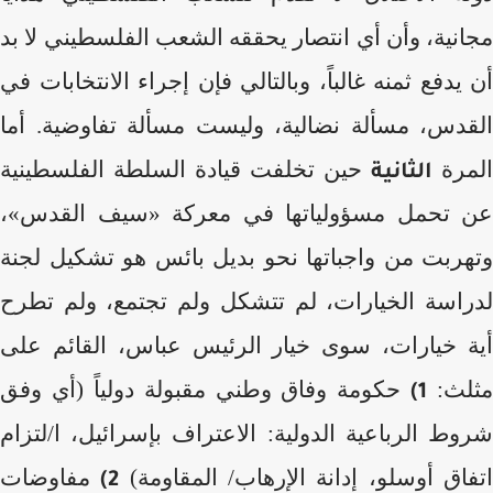
مجانية، وأن أي انتصار يحققه الشعب الفلسطيني لا بد
أن يدفع ثمنه غالباً، وبالتالي فإن إجراء الانتخابات في
القدس، مسألة نضالية، وليست مسألة تفاوضية. أما
المرة
حين تخلفت قيادة السلطة الفلسطينية
الثانية
عن تحمل مسؤولياتها في معركة «سيف القدس»،
وتهربت من واجباتها نحو بديل بائس هو تشكيل لجنة
لدراسة الخيارات، لم تتشكل ولم تجتمع، ولم تطرح
أية خيارات، سوى خيار الرئيس عباس، القائم على
مثلث:
حكومة وفاق وطني مقبولة دولياً (أي وفق
1)
شروط الرباعية الدولية: الاعتراف بإسرائيل، ا/لتزام
تفاق أوسلو، إدانة الإرهاب/ المقاومة)
مفاوضات
2)