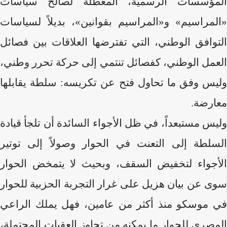
المؤسسات الرسمية، المعطلة لصالح سياسات
«المراسيم» و«المراسيم بقوانين»، بديلاً لسياسات
التوافق الوطني، التي تفترضها العلاقات بين فصائل
العمل الوطني، كفصائل تنتمي إلى حركة تحرر وطني،
وليس وفق ما تحاول فتح عن تكريسه: سلطة يقابلها
معارضة.
وليس مستبعداً، في ظل الأجواء السائدة أن تلجأ قيادة
السلطة إلى التعنت في الحوار وصولاً إلى توتير
الأجواء لتخفيض السقف، وبحيث لا يتمخض الحوار
سوى عن بيان هزيل على غرار التجربة الحزبية للحوار
في موسكو منذ أكثر من عامين، فهل يملك الراعي
المصري للحوار ما يمكنه من تجاوز العقبات المحتملة،