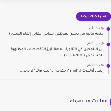
قد يعجبك ايضا
منذ 9 أيام
منحة مالية من دحلان لموظفي حماس مقابل إلقاء السلاح؟
منذ 16 أيام
إلى الناجحين في الثانوية العامة: أبرز التخصصات المطلوبة
للمستقبل (2030-2050)
منذ 27 أيام
إيهود أولمرت لـ "Ynet": حكومة الـ "تيك توك" لا تريد...
مقالات قد تهمك