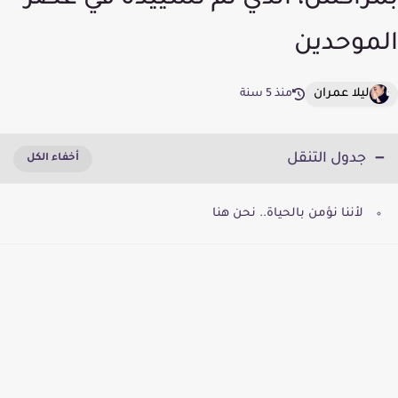
بمراكش، الذي تم تشييده في عصر
الموحدين
ليلا عمران
منذ 5 سنة
جدول التنقل
لأننا نؤمن بالحياة.. نحن هنا