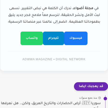
في
مجلة أضواء
، ندرك أن الكلمة هي نبض التغيير. نسعى
لبث الأمل ونشر الحقيقة، لنرسم معاً ملامح فجر جديد يليق
بطموحاتنا العظيمة. انضم إلى عالمنا عبر منصاتنا الرسمية:
فيسبوك
تليجرام
واتساب
ADWWA MAGAZINE • DIGITAL NETWORK
قد يعجبك ايضا
منذ بضع سنوات
سوريا 🇸🇾: أرض الحضارات والتاريخ العريق، ولكن… هل نعرفها