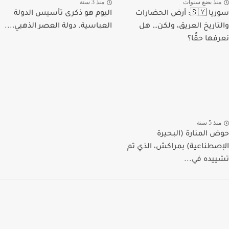
منذ بضع سنوات
منذ 3 سنة
سوريا 🇸🇾: أرض الحضارات
اليوم هو ذكرى تأسيس الدولة
والتاريخ العريق، ولكن… هل
العباسية. دولة العصر الذهبي،...
نعرفها حقًا؟
منذ 5 سنة
حوض المنارة (البحيرة
الإصطناعية) بمراكش، الذي تم
تشييده في...