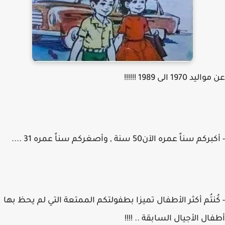
عن مواليد 1970 الى 1989 !!!!!!
- أكبركم سناً عمره الآن50 سنة , وأصغركم سناً عمره 31 ....
- كُنتُم أكثر الأطفال تميزا بطفولتكم الممتعة التي لم يحظ بها
أطفال الأجيال السابقة .. !!!!