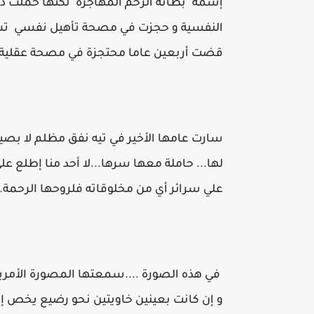
إسمه "بطانة الرحم المهاجرة" لكنها حملت ذ
النفسية و حجزت في مصحة تأهيل نفسي تسبب
قضت أربعين عاما محتجزة في مصحة عقلية حت
سارت عامها الأخير في تيه نفق مظلم لا بصيص
لها... حاملة معها سرها...لا أحد منا إطلع ع
علي سرائر أي من مخلوقاته فلروحها الرحمة...
في هذه الصورة ....سمعتها المصورة الأمريكي
و إن كانت بعينين خاويتين نحو رضيع يخص إمر