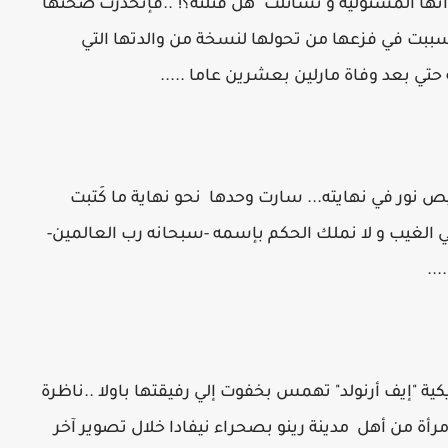
اتها المسئولية و تسائلت "هل قتلته؟!"..فإنحدرت صحتها
ت في فزعها من تحولها لنسخة من والدتها التي
ي بعد وفاة مارلين بعشرين عاما .....
 نور في نهايته... سارت وحدها نحو نهاية ما كَتبت
لي الغيب و لا نملك الحكم بإسمه -سبحانه رب العالمين-
..
ة "إيف أرنولد" تهمس بخفوت إلي رفيقتها باولا ..ناظرة
أة من أهل مدينة رينو بصحراء نيفادا خلال تصوير آخر