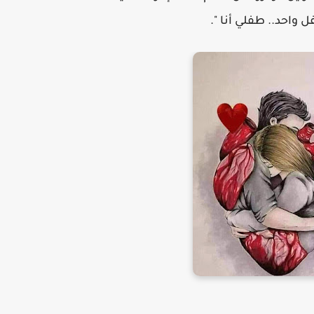
 واحد.. طفلي أنا ".