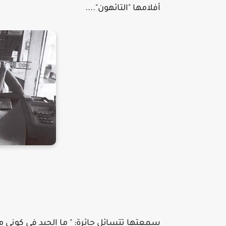
أفلامها "التائهون"....
سمعتها تتسائل حائرة: " ما الجيد في كوني مار