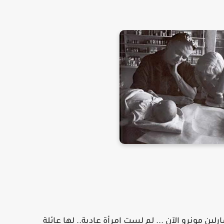
لين مونرو الآن ... لم لست إمرأة عادية.. لها عائلة