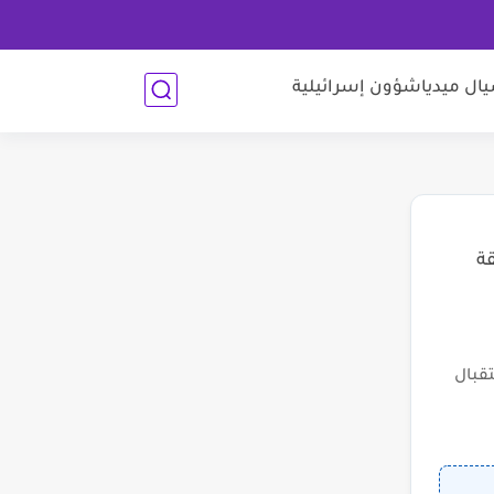
ل ميديا
شؤون إسرائيلية
قة
قبال