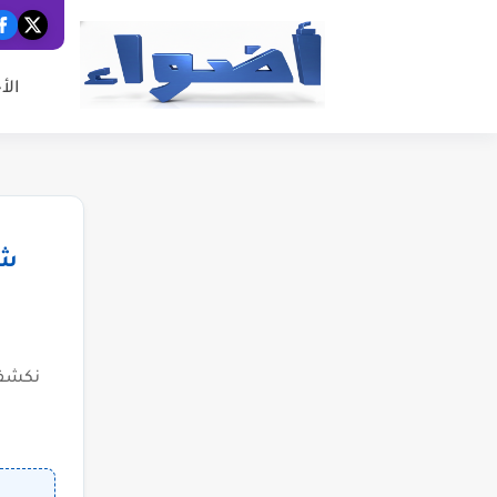
الأ
شب
نكشف 