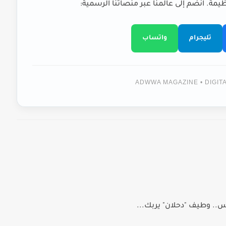
يمة. انضم إلى عالمنا عبر منصاتنا الرسمية:
تليجرام
واتساب
ADWWA MAGAZINE • DIGI
س.. وطيف "دحلان" يربك...