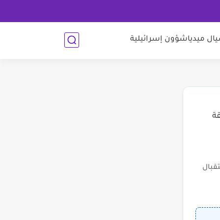
ل ميديا
شؤون إسرائيلية
قة
قبال