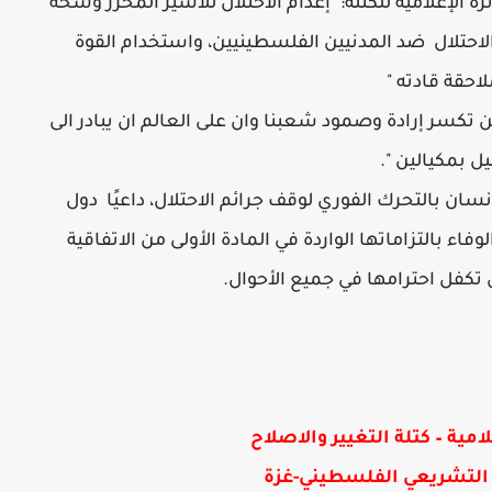
الإعلامية للكتلة:" إعدام الاحتلال للأسير المحرر وشحة
 الاحتلال ضد المدنيين الفلسطينيين، واستخدام القوة
احقة قادته "
ن تكسر إرادة وصمود شعبنا وان على العالم ان يبادر الى
ل بمكيالين ".
 بالتحرك الفوري لوقف جرائم الاحتلال، داعيًا دول
فاء بالتزاماتها الواردة في المادة الأولى من الاتفاقية
ن تكفل احترامها في جميع الأحوال.
لامية – كتلة التغيير والاصلاح
لتشريعي الفلسطيني-غزة