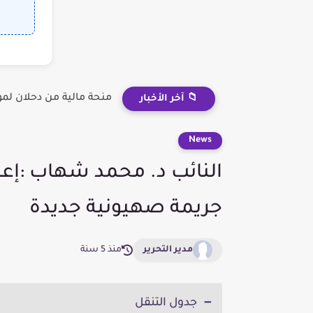
منحة مالية من دحلان لم
📁 آخر الأخبار
News
النائب د. محمد شهاب :إعد
جريمة صهيونية جديدة
مدير التحرير
منذ 5 سنة
جدول التنقل