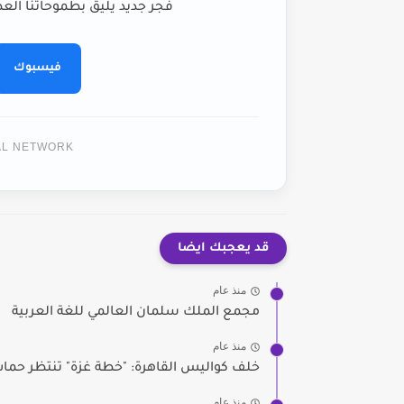
فجر جديد يليق بطموحاتنا العظ
فيسبوك
TAL NETWORK
قد يعجبك ايضا
منذ عام
مجمع الملك سلمان العالمي للغة العربية
منذ عام
خلف كواليس القاهرة: "خطة غزة" تنتظر حما
منذ عام