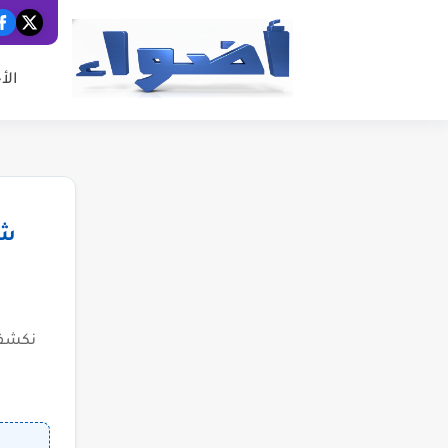
الأ
شب
نكشف 