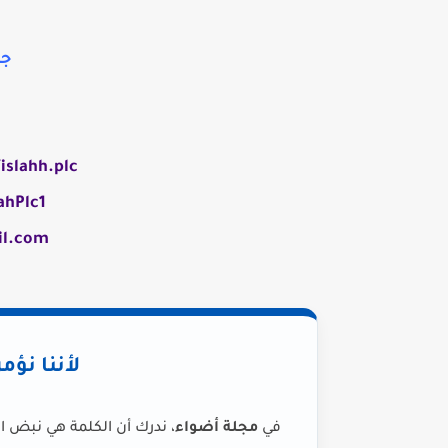
جوال
islahh.plc
ahPlc1
il.com
لأننا نؤم
في
مجلة أضواء
، ندرك أن الكلمة هي نبض ا