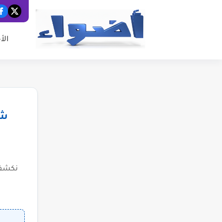
الأ
شب
نكشف 