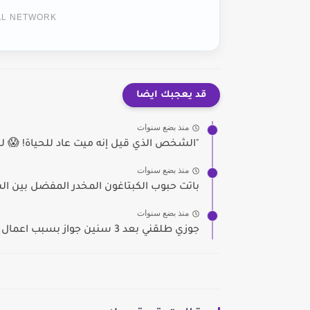
TAL NETWORK
قد يعجبك ايضا
منذ بضع سنوات
"الشخص الذي قيل إنه ميت عاد للحياة! 😱 ليل
منذ بضع سنوات
باتت حبوب الكبتاغون المخدر المفضل بين ا
منذ بضع سنوات
جوزي طلقني بعد 3 سنين جواز بسبب اعمال و سحر...