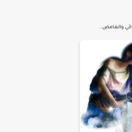
ائي والغامض..