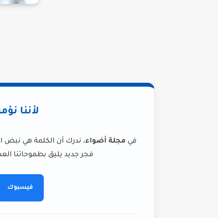
لأننا نؤم
في
مجلة أضواء
، ندرك أن الكلمة هي نبض ا
فجر جديد يليق بطموحاتنا العظ
فيسبوك