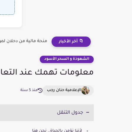
منحة مالية من دحلان لم
📁 آخر الأخبار
الشعوذة و السحر الأسود
معلومات تهمك عند التعامل
الإعلامية حنان رجب
منذ 5 سنة
جدول التنقل
لأننا نؤمن بالحياة.. نحن هنا