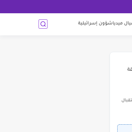
ل ميديا
شؤون إسرائيلية
قة
قبال