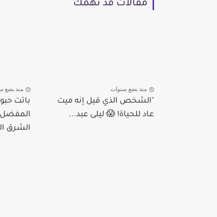
مقالات قد تهمك
منذ بضع سنوات
منذ بضع س
"الشخص الذي قيل إنه ميت
باتت حبوب
عاد للحياة! 😱 ليلى عبد...
المفضل ب
الشرق ال