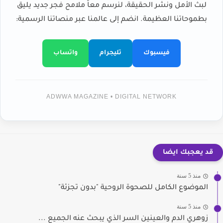
لبث الأمل ونشر الحقيقة، لنرسم معاً ملامح فجر جديد يليق
بطموحاتنا العظيمة. انضم إلى عالمنا عبر منصاتنا الرسمية:
فيسبوك
تليجرام
واتساب
ADWWA MAGAZINE • DIGITAL NETWORK
قد يعجبك ايضا
منذ 5 سنة
الموضوع الكامل للصحوة الروحية "بدون تجزئة"
منذ 5 سنة
زوهري الدم والعينين السر الذي يبحث عنه الجميع ...