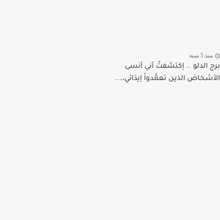
منذ 5 سنة
برج الدلو .. إكتشفتُ أني أنسى
الأشخاصَ الذين تعمَّدواْ إيذائي،...