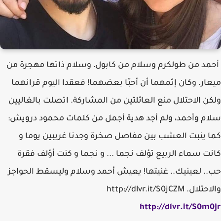
أحمد من طولكرم وسلام من كابول، وسلام ذاتها مهجرة من
ميعار. وكان إثمهما أن أحبّا بعضهما! فعقدا اليوم قرانهما
ولكن الاحتلال منع العائلتين من المشاركة. اتصلت بالغاليين
سلام وأحمد، ولم أجد هدية أجمل من كلمات محمود درويش:
‎كما ينبت العشب بين مفاصل صخرة ‎وجدنا غريبين يوما ‎و
كانت سماء الربيع تؤلف نجما ... و نجما ‎و كنت أؤلف فقرة
حب.. ‎لعينيك.. غنيتها! يعيش أحمد وسلام وليسقط الحواجز
والاحتلال. http://dlvr.it/S0jCZM
http://dlvr.it/S0m0jr