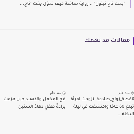
"يخت تاج نبتون" .. رواية ساخنة كيف تحوّل يخت "تاج...
مقالات قد تهمك
منذ عام
منذ عام
#قصة_زواج_صادمة: تزوجت امرأة
فخّ المخمل والذهب: حين هزمت
تبلغ 60 عامًا واكتشفت في ليلة
براءةُ طفلٍ دهاءَ السنين
الدخلة...