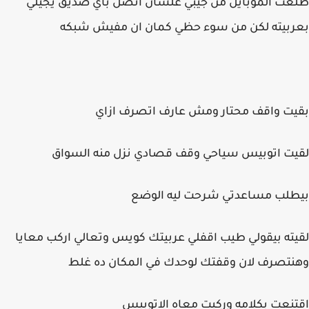
طلعت الموبايل من جيبي علشان اتصل بأي صديق يجيلي
بعربيته لكن من سوء حظي كمان ان مفيش شبكه
بقيت واقف محتار ومش عارف اتصرف ازاي
لقيت اتوبيس سياحي وقف قصادي نزل منه السواق
بيطلب مساعدتي شرحت ليه الوضع
لقيته بيقولي طيب اقفلي عربيتك كويس وتعالي اركب معايا
وهنتصرف لان وقفتك لوحدك في المكان ده غلط
اقتنعت بكلامه وركبت معاه الاتوبيس