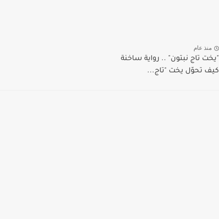
منذ عام
"يخت تاج نبتون" .. رواية ساخنة
كيف تحوّل يخت "تاج...