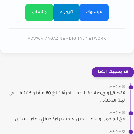
فيسبوك
تليجرام
واتساب
ADWWA MAGAZINE • DIGITAL NETWORK
قد يعجبك ايضا
منذ عام
#قصة_زواج_صادمة: تزوجت امرأة تبلغ 60 عامًا واكتشفت في
ليلة الدخلة...
منذ عام
فخّ المخمل والذهب: حين هزمت براءةُ طفلٍ دهاءَ السنين
منذ عام