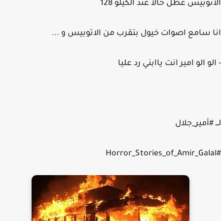
الاتوبيس عطل حالا عند الكيلو 128
انا سامع اصوات خيول بتقرب من الاتوبيس و ...
- الو الو امير انت ياابني رد عليا
لـــ #أمير_جلال
#Horror_Stories_of_Amir_Galal