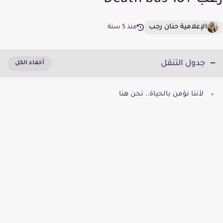
رعب +18 Death bus
الإعلامية حنان رجب
منذ 5 سنة
جدول التنقل
لأننا نؤمن بالحياة.. نحن هنا