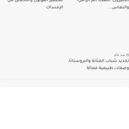
الكثيرون: التعب، ألم الرأس،
لتطهير القولون والتخلص من
والنعاس...
الإمساك
منذ عام
تجديد شباب المثانة والبروستاتا:
وصفات طبيعية فعالة