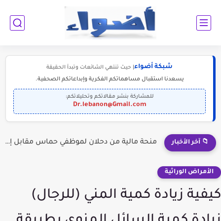
شبكة أضواء
| حيث تنتهي الشائعات وتبدأ الحقيقة
يسعدنا استقبال مساهماتكم الفكرية وإبداعاتكم الصحفية.
للمشاركة بنشر مقالاتكم وتحليلاتكم:
Dr.lebanon@Gmail.com
منحة مالية من دحلان لموظفي حماس مقابل إلقاء السلاح؟
📁 آخر الأخبار
الأمراض الوراثية
كيفية زيادة كمية المني (للرجال)