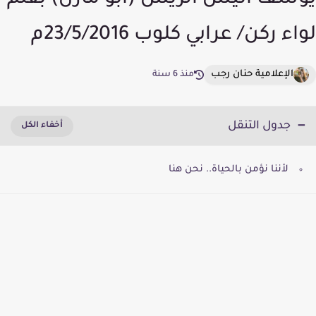
يوسف أنيس الريس (أبو مازن) بقلم
لواء ركن/ عرابي كلوب 23/5/2016م
الإعلامية حنان رجب
منذ 6 سنة
جدول التنقل
لأننا نؤمن بالحياة.. نحن هنا