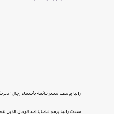
رانيا يوسف تنشر قائمة بأسماء رجال "تحرشو
هددت رانية برفع قضايا ضد الرجال الذين تت