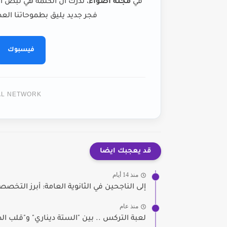
في
مجلة أضواء
، ندرك أن الكلمة هي نبض ا
فجر جديد يليق بطموحاتنا العظ
فيسبوك
TAL NETWORK
قد يعجبك ايضا
منذ 14 أيام
إلى الناجحين في الثانوية العامة: أبرز التخصصات ا
منذ عام
لعبة التركس .. بين "الستة ديناري" و"قلب ال