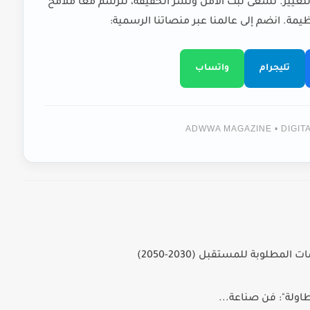
لتغيير. نسعى لبث الأمل ونشر الحقيقة، لنرسم معاً ملامح
يمة. انضم إلى عالمنا عبر منصاتنا الرسمية:
تليجرام
واتساب
ADWWA MAGAZINE • DIGI
لمطلوبة للمستقبل (2030-2050)
طاولة": فن صناعة...