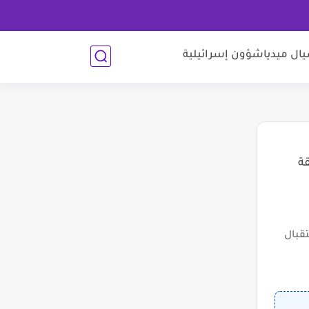
ل ميديا
شؤون إسرائيلية
قة
قبال