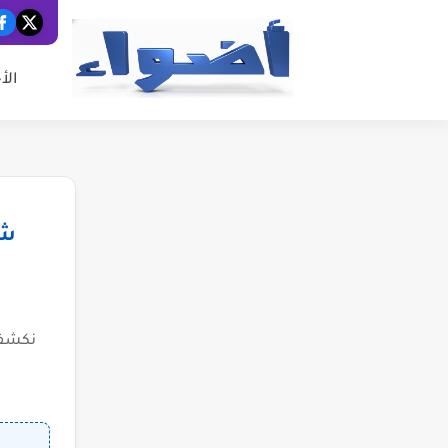
الأ
شب
نكشف 