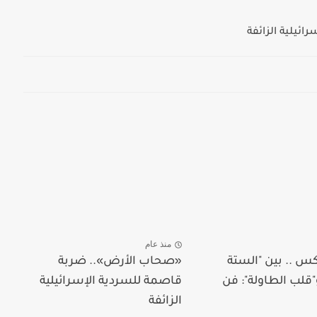
ئيلية الزائفة
منذ عام
كس .. بين "الستة
«صحاب الأرض».. ضربة
"قلب الطاولة": فن
قاصمة للسردية الإسرائيلية
الزائفة