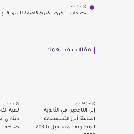
منذ عام
«صحاب الأرض».. ضربة قاصمة للسردية الإسرا
مقالات قد تهمك
منذ 14 أيام
منذ عام
إلى الناجحين في الثانوية
لعبة التر
العامة: أبرز التخصصات
ديناري" و
المطلوبة للمستقبل (2030-
صناعة...