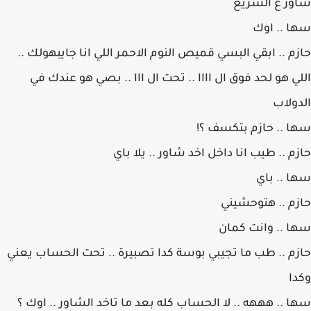
شاور ع السريع
سها .. اوك
حازم .. ابقي البسي قميص النوم الاحمر اللي انا جايبهولك ..
اللي هو لحد فوق ال اااا .. تحت ال ااا .. بصي هو عندك في
الدولاب
سها .. حازم بتكسف ؟!
حازم .. طيب انا داخل اخد شاور .. يلا باي
سها .. باي
حازم .. هتوحشيني
سها .. وانت كمان
حازم .. طب ما تجيبي بوسة كدا تصبيرة .. تحت الحساب يعني
وكدا
سها .. هههه .. لا الحساب كله بعد ما تاخد الشاور .. اوك ؟