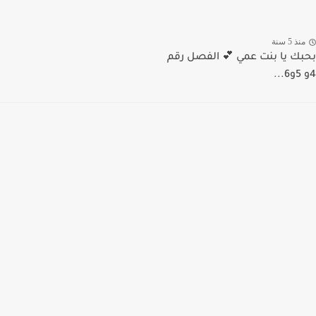
منذ 5 سنة
بحبك يا بنت عمي 💕 الفصل رقم
4و 5و6...