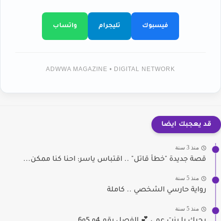
فيسبوك
تليجرام
واتساب
ADWWA MAGAZINE • DIGITAL NETWORK
قد يعجبك ايضا
منذ 3 سنة
قصة جديدة "خطأ قاتل" .. اقتباس ياسر: احنا كنا ممكن...
منذ 5 سنة
رواية حارسي الشخصي .. كاملة
منذ 5 سنة