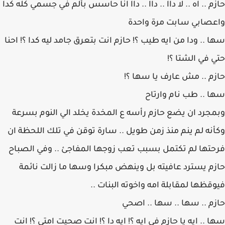
حازم .. اه .. لا داا .. داا .. داا انا حاسس بألم في جسمي كله كدا
واعصابي سابت مرة واحدة
سها .. ودا من ايه طيب ؟! حازم انت بتعرق جامد ليه كدا ؟! احنا
حتي في الشتا ؟!
حازم .. مش عارف يا سها ؟!
سها .. طب نام وارتاح
وبمجرد ان يضع حازم رأسه ع المخدة يخلد الي النوم بسرعة
وكأنه لم ينم منذ زمن طويل .. سارة توقن في تلك اللحظة ان
فرحتها لم تكتمل بسبب تعب زوجها المفاجئ .. وفي الصباح
حازم يسترد عافيته بل وينهض مبكرا وسها ما زالت نائمة
فيوقظها لمقابلة امه واخوته البنات ..
حازم .. سها .. سها .. اصحي
سها .. ايه يا حازم في ايه ؟! ايه دا ؟! انت صحيت امتي ؟! انت