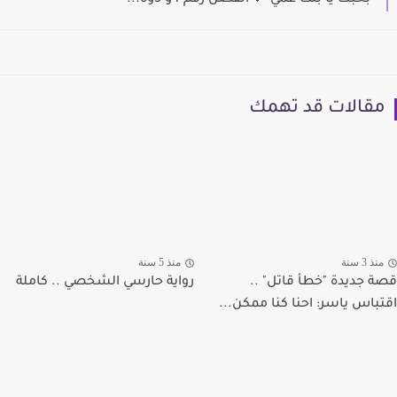
بحبك يا بنت عمي 💕 الفصل رقم 4و 5و6...
مقالات قد تهمك
منذ 3 سنة
منذ 5 سنة
قصة جديدة "خطأ قاتل" ..
رواية حارسي الشخصي .. كاملة
اقتباس ياسر: احنا كنا ممكن...