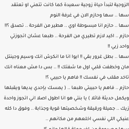
الزوجية لتبدأ حياة زوجية سعيدة كما كانت تتمني او تعتقد
سها .. سها وحازم الان في غرفة النوم
سها .. حازم انا مبسوطة اوي .. هطير من الفرحة .. تصدق ؟!!
حازم .. اكيد لازم تطيري من الفرحة .. طبعا عشان اتجوزتي
واحد زيي !!
سها .. بطل غرور بقي !! ايوا انا ما انكرش انك وسيم وجينتل
مان وخطفت قلبي اول ما شفتك !! .. بس دا مش معناه انك
تاخد مقلب في نفسك !! فاهم يا حبيبي ؟!
حازم .. فاهم يا حبيبتي طبعا .. ( يمسك بإحدي يديها ويقبلها
ويكمل حديثة قائلا ) يا بنتي هو انا اطول اصلا اني اتجوز واحدة
زيك .. جميلة ورقيقة وشخصيتها قوية وجذابة .. وفوق دا كله
عنيكي اللي نفسي اخلعهم من مكانهم ..