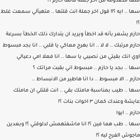
سها مصدومة من اخر جملة قالها حازم ؟!
سها .. ايه ؟!! قول اخر جملة انت قلتها .. متهيألي سمعت غلط
؟!
حازم يشعر بأنه قد اخطأ ويريد ان يتدارك ذلك الخطأ بسرعة
حازم مرتبك .. لا لا .. انا بهرج معاكي يا قلبي .. انا بجد مبسوط
اوي انك بقيتي من نصيبي يا سها .. انا فعلا امي دعيالي
سها .. بجد يا حازم .. مبسوط اني بقيت مراتك ؟
حازم .. الا مبسوط .. دا انا هاطير من الانبساط ..
سها .. طيب بمناسبة مامتك بقي .. انت قلتلي ان مامتك
عايشة وعندك كمان ٣ اخوات بنات ؟!
حازم .. ايوا
سها .. طب هما فين ؟! انا ماشفتهمش لدلوقتي ؟! وبعدين
ماجوش الفرح ليه ؟!