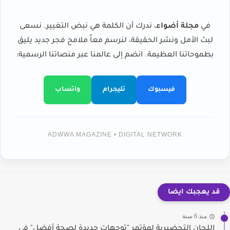
في
مجلة أضواء
، ندرك أن الكلمة هي نبض التغيير. نسعى
لبث الأمل ونشر الحقيقة، لنرسم معاً ملامح فجر جديد يليق
بطموحاتنا العظيمة. انضم إلى عالمنا عبر منصاتنا الرسمية:
فيسبوك
تليجرام
واتساب
ADWWA MAGAZINE • DIGITAL NETWORK
قد يعجبك ايضا
منذ 6 سنة
اللجان التحضيرية لمؤتمر "توجهات جديدة لصحة أفضل" في