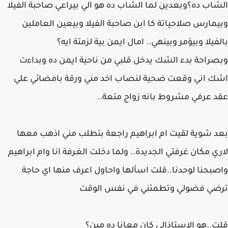
الشاب ده؟وبعدين لما الشاب ده هو الي بيراعي صاحبة الفيلا
وبيمارس صلاحياتة كا ابن صاحبة الفيلا وبيعين العاملين
بالفيلا وبيؤمر وبينهي.. امال ايمن بية لزمتة ايه؟
وبصراحة بدء الشك يدخل قلبي من ناحية ايمن ده وبداءت
اشك اني وقعت ضحية لنصاب اخد مني ورقة بامضائي علي
عقد عرفي مشروط بانه زواج متعة..
بعد شوية لقيت ام ابراهيم راجعة بتطلب مني اذهب معها
لاري مكان غرفتي الجديدة.. ولما دخلت الغرفة انا وام ابراهيم
واصبحنا لوحدنا..قلت اسألها واحاول اعرف منها اي حاجة
ترضي فضولي وتطمئني في نفس الوقت
قلت..هو الاستاذالي كان معانا ده مين؟