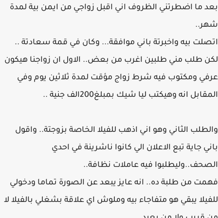
بعد ما اضطرتني الظروف اني اقبل زواجي من ايمن بية لمدة
شهر..
اتصلت بيه واخبرتة باني موافقة... وكان في قمة سعادتة ..
لكن طلب مني طلبين اغرب من بعض.. الاول ان زواجنا هيكون
عرفي ومكتوب فيه شرط زواج مؤقت لمدة ثلاثين يوم وفي
المقابل انه وهيكتب ليا شيك بمبلغ200الف جنية ..
والطلب الثاني وهو اني اذهب للفيلا الخاصة بزوجتة.. واقول
باني جاية تبع الاعلان الي كانوا ناشرينة في احدي
الصحف..وليطلبوا فيه عاملات نظافة..
فهمت من طلبة ده.. انه عايز يبعد عن الصورة تماما ودخولي
للفيلا يبقي هو متفاجاء بيه وملوش اي علاقة بشغلي بالفيلا لا