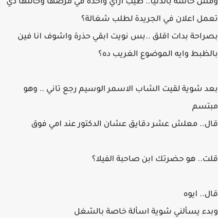
ومش حاسة بالدنيا.. طيب ازاي واحده في مرضها وحالتها دي
تعمل اعلان في الجريدة لطلب شغالة؟
بصراحة بدات اقلق ..بس نويت ابقي حذرة واشوف انا فين
بالظبط وايه الموضوع الغريب ده؟
بعد شوية لقيت الشاب الاسمر الوسيم رجع تاني .. وهو
مبتسم
قال.. معلش عشر دقايق عشان الدكتور عند امي فوق
قلت.. هو حضرتك ابن صاحبة الفيلا؟
قال.. ايوه
وبدء يسألني شوية اسألة خاصة بالشغل