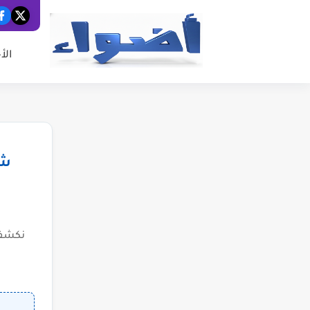
الأ
شب
نكشف 