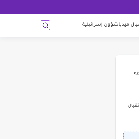
ل ميديا
شؤون إسرائيلية
قة
قبال