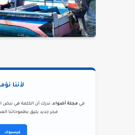
لأننا نؤم
في
مجلة أضواء
، ندرك أن الكلمة هي نبض ا
فجر جديد يليق بطموحاتنا العظ
فيسبوك