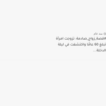
منذ عام
#قصة_زواج_صادمة: تزوجت امرأة
تبلغ 60 عامًا واكتشفت في ليلة
الدخلة...