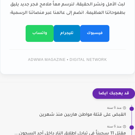
لبث الأمل ونشر الحقيقة، لنرسم معاً ملامح فجر جديد يليق
بطموحاتنا العظيمة. انضم إلى عالمنا عبر منصاتنا الرسمية:
فيسبوك
تليجرام
واتساب
ADWWA MAGAZINE • DIGITAL NETWORK
قد يعجبك ايضا
منذ 6 سنة
القبض على قتلة مواطن هاربين منذ شهرين
منذ 6 سنة
مقتل 11 سجيناً في تبادل إطلاق النار داخل أحد السجون...