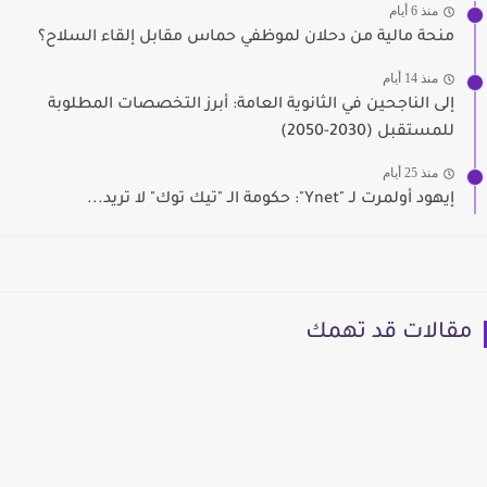
منذ 6 أيام
منحة مالية من دحلان لموظفي حماس مقابل إلقاء السلاح؟
منذ 14 أيام
إلى الناجحين في الثانوية العامة: أبرز التخصصات المطلوبة
للمستقبل (2030-2050)
منذ 25 أيام
إيهود أولمرت لـ "Ynet": حكومة الـ "تيك توك" لا تريد...
مقالات قد تهمك