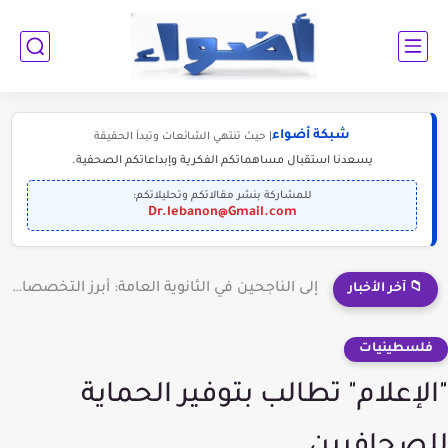
شبكة أضواء
| حيث تنتهي الشائعات وتبدأ الحقيقة
يسعدنا استقبال مساهماتكم الفكرية وإبداعاتكم الصحفية.
للمشاركة بنشر مقالاتكم وتحليلاتكم:
Dr.lebanon@Gmail.com
إلى الناجحين في الثانوية العامة: أبرز التخصصات المطلوبة للمستقبل (2030-2050)
📁 آخر الأخبار
فلسطينيات
"الإعلام" تطالب بتوفير الحماية