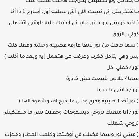
مايعلاش ولو مكلتيش بمزاجك هأكلك غصب عنك
ماتفتكريش إني نسيت اللي أنتي عملتيه أول أمبارح لأ دا أنا
فاكره كويس ولو مش عايزاني أعقبك عليه دلوقتي أتفضلي
كولي بالزوق
( سما خافت من نور لأنها عارفة عصبيته وحشة وفعلا كلت
بس وهي بتاكل فكرت وعرفت هي هتعمل إيه وبعد ما أكلت )
نور / كملي أكل
سما / خلاص شبعت مش قادرة
نور / ماشي يا سما
( نور أخد الصينية وخرج وقبل مايخرج لف وشه وقالها )
نور / أنا منعتك تروحي ديسكوهات وحفلات بس ما منعتكيش
تروحي شغلك
( مشي نور وسما فضلت في أوضتها وكلمت المطار وحجزت