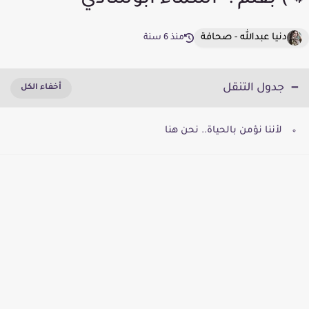
💔) بقلم :- أسماء أبوشادي
دنيا عبدالله - صحافة
منذ 6 سنة
جدول التنقل
لأننا نؤمن بالحياة.. نحن هنا