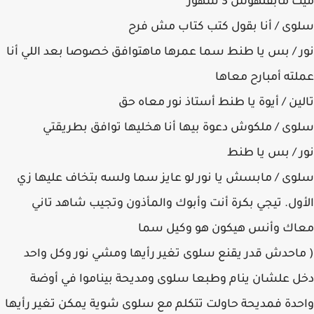
ميت مابقلهوش 3 شهور
سلوى / أنا بقول كتب كتاب مش فرح
نور / بس يا طنط سما عمرها ماهتوافق خصوصا بعد اللي أنا
عملته أمبارح معاها
تالين / أيوة يا طنط أستاذ نور معاه حق
سلوى / ملكوش دعوة بيها أنا هخليها توافق بطريقتي
نور / بس يا طنط
سلوى / مابسش يا نور لو عايز سما ولسه بتخاف عليها زي
الأول. تيجي بكرة أنت وأبوك والمأذون وتجيب شاهد تاني
معاك وأنس هيكون هو وكيل سما
( ماحدش قدر يقنع سلوى تغير رأيها ومشي نور وكل واحد
دخل علشان ينام وطبعا سلوى ومديحة بيناموا في أوضة
واحدة فمديحة حاولت تتكلم مع سلوى شوية يمكن تغير رأيها