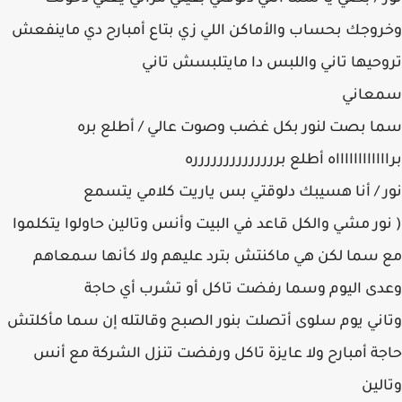
وخروجك بحساب والأماكن اللي زي بتاع أمبارح دي ماينفعش
تروحيها تاني واللبس دا مايتلبسش تاني
سمعاني
سما بصت لنور بكل غضب وصوت عالي / أطلع بره
برااااااااااااه أطلع برررررررررررررره
نور / أنا هسيبك دلوقتي بس ياريت كلامي يتسمع
( نور مشي والكل قاعد في البيت وأنس وتالين حاولوا يتكلموا
مع سما لكن هي ماكنتش بترد عليهم ولا كأنها سمعاهم
وعدى اليوم وسما رفضت تاكل أو تشرب أي حاجة
وتاني يوم سلوى أتصلت بنور الصبح وقالتله إن سما مأكلتش
حاجة أمبارح ولا عايزة تاكل ورفضت تنزل الشركة مع أنس
وتالين