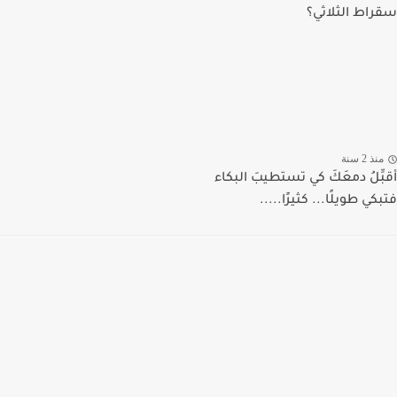
سقراط الثلاثي؟
منذ 2 سنة
أقبِّلُ دمعَكَ كي تستطيبَ البكاء
فتبكي طويلًا... كثيرًا.....