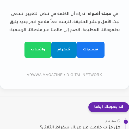
في
مجلة أضواء
، ندرك أن الكلمة هي نبض التغيير. نسعى
لبث الأمل ونشر الحقيقة، لنرسم معاً ملامح فجر جديد يليق
بطموحاتنا العظيمة. انضم إلى عالمنا عبر منصاتنا الرسمية:
فيسبوك
تليجرام
واتساب
ADWWA MAGAZINE • DIGITAL NETWORK
قد يعجبك ايضا
منذ عام
هل مرّرت كلامك عبر غربال سقراط الثلاثي؟