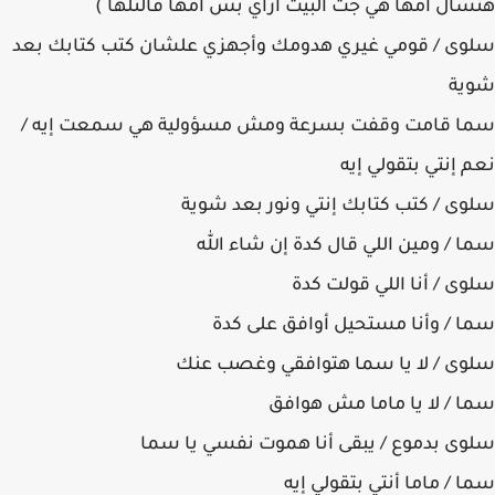
هتسأل أمها هي جت البيت أزاي بس امها قالتلها )
سلوى / قومي غيري هدومك وأجهزي علشان كتب كتابك بعد
شوية
سما قامت وقفت بسرعة ومش مسؤولية هي سمعت إيه /
نعم إنتي بتقولي إيه
سلوى / كتب كتابك إنتي ونور بعد شوية
سما / ومين اللي قال كدة إن شاء الله
سلوى / أنا اللي قولت كدة
سما / وأنا مستحيل أوافق على كدة
سلوى / لا يا سما هتوافقي وغصب عنك
سما / لا يا ماما مش هوافق
سلوى بدموع / يبقى أنا هموت نفسي يا سما
سما / ماما أنتي بتقولي إيه