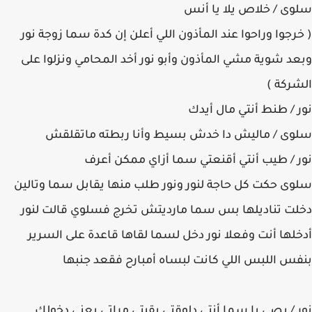
سلوى / خلاص يلا يا أنس
( خرجوا وراحوا عند المأذون اللي أعلن إن كدة سما زوجة نور
وبعد شوية مشي المأذون وأبو نور أخد المحامي ونزلوا على
الشركة )
نور / طنط أنتي مال أيدك
سلوى / ماليش دا خدش بسيط وأنا ربطته ماتقلقش
نور / طيب أنتي أقنعتي سما أزاي ممكن أعرف
سلوى حكت كل حاجة لنور ونور طلب منها يقابل سما وتالين
دخلت تناديلها بس سما مارديتش تخرج فسلوي قالت لنور
أدخلها أنت وفعلا نور دخل لسما لقاها قاعدة على السرير
بنفس اللبس اللي كانت لبساه أمبارح فقعد جنبها
نور / بصي يا سما أنتي دلوقتي بقيتي مراتي يعني دخولك