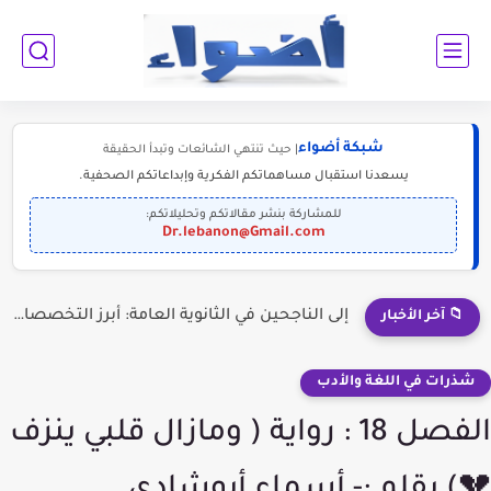
شبكة أضواء
| حيث تنتهي الشائعات وتبدأ الحقيقة
يسعدنا استقبال مساهماتكم الفكرية وإبداعاتكم الصحفية.
للمشاركة بنشر مقالاتكم وتحليلاتكم:
Dr.lebanon@Gmail.com
إلى الناجحين في الثانوية العامة: أبرز التخصصات المطلوبة للمستقبل (2030-2050)
📁 آخر الأخبار
شذرات في اللغة والأدب
الفصل 18 : رواية ( ومازال قلبي ينزف