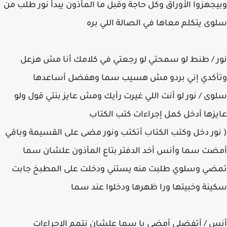
وبيجهزوا الأوراق وكل حاجة وقبل ما المأذون يبدأ نور طلب من
سلوى يتكلم معاها في الصالة اللي بره
نور / طنط لو سمحتي لو رجعتي في كلامك أنا مش هزعل
وتأكدي إني بردو مش هسيب سما وهفضل أساعدها
سلوى / نور لو أنت اللي غيرت رأيك ومش عايز بنتي قول ولو
عايزها أدخل كمل إجراءات كتب الكتاب
( نور دخل وكتب الكتاب أتكتب ونور مضى على القسيمة وباقي
أمضت سما وأنس أخد الدفتر بتاع المأذون علشان سما
تمضي وسلوي طلبت منه يستني ودخلت على المطبخ جابت
سكينة وخبيتها ورا ظهرها ودخلوا عند سما
أنس / أتفضلي أمضي يا سما علشان نتمم الإجراءات