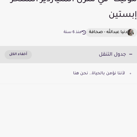
مونيكا" في منزل الملياردير المنتحر
إبستين
دنيا عبدالله - صحافة
منذ 6 سنة
جدول التنقل
لأننا نؤمن بالحياة.. نحن هنا